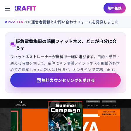
KRAFIT

無料相談
7/30
運営者情報とお問い合わせフォームを見直しました
UPDATES
阪急電鉄梅田の暗闇フィットネス、どこが自分に合

う？
フィットネストレーナーが無料で一緒に選びます。
目的・予算・
通える時間を伺って、条件に合う暗闇フィットネスを掲載外も含
めてご提案します。記入は1分ほど、オンラインで完結します。

無料カウンセリングを受ける