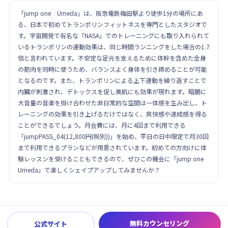
「jump one Umeda」は、阪急電鉄梅田駅より徒歩1分の場所にあ
る、日本で初めてトランポリンフィットネスを専門としたスタジオで
す。宇宙開発で有名な「NASA」でのトレーニングにも取り入れられて
いるトランポリンの運動効果は、同じ時間ランニングをした場合の1.7
倍と言われています。不安定な足元を支えるために体幹を含めた全身
の筋肉を同時に使うため、バランスよく身体を引き締めることが可能
となるのです。また、トランポリンによる上下運動を繰り返すことで
内臓が刺激され、デトックスを促し美肌にも効果が現れます。暗闇に
大音量の音楽を掛け合わせた非日常的な空間は一体感を生み出し、ト
レーニングの効果を引き上げるだけではなく、爽快感や達成感を得る
ことができるでしょう。月会費には、月に4回まで利用できる
「jumpPASS_04(12,800円(税別))」を始め、平日の日中限定で月30回
まで利用できるプランなどが用意されています。初めての方向けに体
験レッスンを受けることもできるので、ぜひこの機会に「jump one
Umeda」で楽しくシェイプアップしてみませんか？
無料カウンセリング
公式サイト