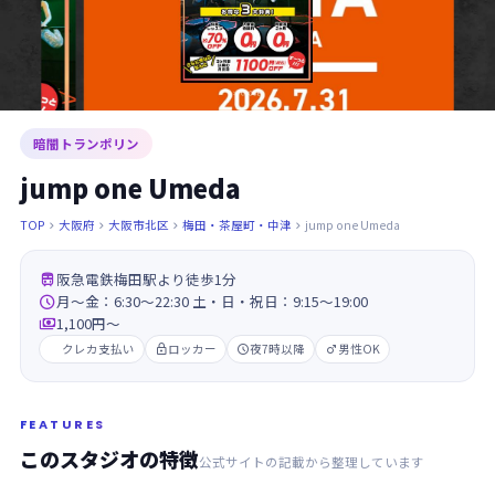
暗闇トランポリン
jump one Umeda
TOP
大阪府
大阪市北区
梅田・茶屋町・中津
jump one Umeda





阪急電鉄梅田駅より徒歩1分

月～金：6:30～22:30 土・日・祝日：9:15～19:00

1,100円〜
クレカ支払い
ロッカー
夜7時以降
男性OK



FEATURES
このスタジオの特徴
公式サイトの記載から整理しています