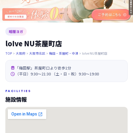
暗闇ヨガ
loIve NU茶屋町店
TOP
大阪府
大阪市北区
梅田・茶屋町・中津
loIve NU茶屋町店





「梅田駅」茶屋町口より徒歩1分

（平日）9:30～21:30 （土・日・祝）9:30～19:00
FACILITIES
施設情報