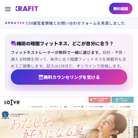
KRAFIT

無料相談
7/30
運営者情報とお問い合わせフォームを見直しました
UPDATES

梅田の暗闇フィットネス、どこが自分に合う？
フィットネストレーナーが無料で一緒に選びます。
目的・予算・
通える時間を伺って、条件に合う暗闇フィットネスを掲載外も含
めてご提案します。記入は1分ほど、オンラインで完結します。

無料カウンセリングを受ける