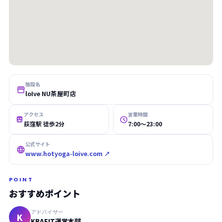
施設名

loIve NU茶屋町店
アクセス
営業時間


荻窪駅 徒歩2分
7:00〜23:00
公式サイト

www.hotyoga-loive.com ↗
POINT
おすすめポイント
アドバイザー
K
KRAFIT運営本部