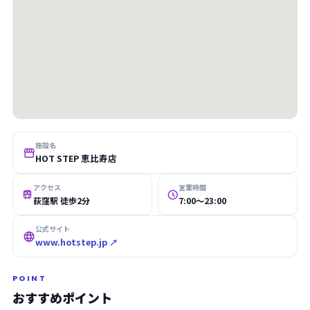
施設名

HOT STEP 恵比寿店
アクセス
営業時間


荻窪駅 徒歩2分
7:00〜23:00
公式サイト

www.hotstep.jp ↗
POINT
おすすめポイント