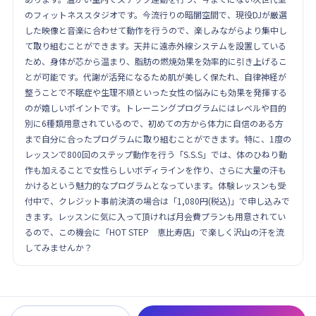
のフィットネススタジオです。今流行りの暗闇空間で、現役DJが厳選
した映像と音楽に合わせて動作を行うので、楽しみながらより集中し
て取り組むことができます。天井に遠赤外線システムを設置している
ため、身体が芯から温まり、脂肪の燃焼効果を効率的に引き上げるこ
とが可能です。代謝が活発になるため肌が美しく保たれ、自律神経が
整うことで不眠症や生理不順といった女性の悩みにも効果を発揮する
のが嬉しいポイントです。トレーニングプログラムにはレベルや目的
別に6種類用意されているので、初めての方から体力に自信のある方
まで自分に合ったプログラムに取り組むことができます。特に、1度の
レッスンで800回のステップ動作を行う「S.S.S」では、体のひねり動
作も加えることで女性らしいボディラインを作り、さらに大量の汗も
かけるという魅力的なプログラムとなっています。体験レッスンも受
付中で、クレジット事前決済の場合は「1,080円(税込)」で申し込みで
きます。レッスンに気に入って頂ければ月会費プランも用意されてい
るので、この機会に「HOT STEP 恵比寿店」で楽しく沢山の汗を流
してみませんか？