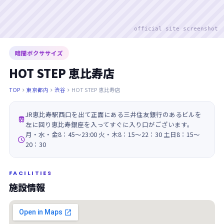
official site screenshot
暗闇ボクササイズ
HOT STEP 恵比寿店
TOP
東京都内
渋谷
HOT STEP 恵比寿店



JR恵比寿駅西口を出て正面にある三井住友銀行のあるビルを

左に回り恵比寿銀座を入ってすぐに入り口がございます。
月・水・金8：45～23:00 火・木8：15～22：30 土日8：15～

20：30
FACILITIES
施設情報