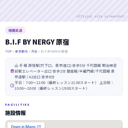
official site screenshot
暗闇武道
B.I.F BY NERGY 原宿
TOP
東京都内
渋谷
B.I.F BY NERGY 原宿



山 手 線 原宿駅(竹下口、表参道口) 徒歩5分 千代田線 明治神宮

前駅エレベーター出口 徒歩2分 銀座線/半蔵門線/千代田線 表
参道駅 / A2出口 徒歩8分
平日：7:00～22:00（最終レッスン21:00スタート） 土日祝：

10:00～20:00（最終レッスン19:00スタート）
FACILITIES
施設情報