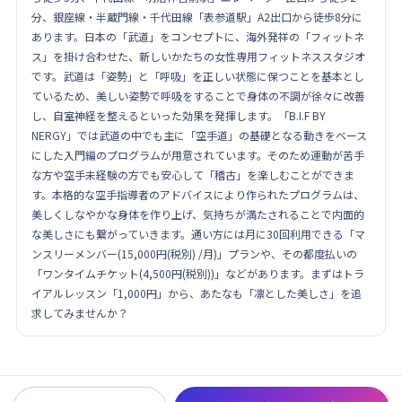
分、銀座線・半蔵門線・千代田線「表参道駅」A2出口から徒歩8分に
あります。日本の「武道」をコンセプトに、海外発祥の「フィットネ
ス」を掛け合わせた、新しいかたちの女性専用フィットネススタジオ
です。武道は「姿勢」と「呼吸」を正しい状態に保つことを基本とし
ているため、美しい姿勢で呼吸をすることで身体の不調が徐々に改善
し、自室神経を整えるといった効果を発揮します。「B.I.F BY
NERGY」では武道の中でも主に「空手道」の基礎となる動きをベース
にした入門編のプログラムが用意されています。そのため運動が苦手
な方や空手未経験の方でも安心して「稽古」を楽しむことができま
す。本格的な空手指導者のアドバイスにより作られたプログラムは、
美しくしなやかな身体を作り上げ、気持ちが満たされることで内面的
な美しさにも繋がっていきます。通い方には月に30回利用できる「マ
ンスリーメンバー(15,000円(税別) /月)」プランや、その都度払いの
「ワンタイムチケット(4,500円(税別))」などがあります。まずはトラ
イアルレッスン「1,000円」から、あたなも「凛とした美しさ」を追
求してみませんか？