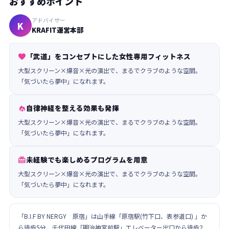
おすすめポイント
アドバイザー
K
KRAFIT運営本部
「武道」をコンセプトにした女性専用フィットネス

大型スクリーン×爆音×光の演出で、まるでクラブのような空間。
「気づいたら夢中」になれます。
自律神経を整える効果も発揮

大型スクリーン×爆音×光の演出で、まるでクラブのような空間。
「気づいたら夢中」になれます。
未経験でも楽しめるプログラムを用意

大型スクリーン×爆音×光の演出で、まるでクラブのような空間。
「気づいたら夢中」になれます。
「B.I.F BY NERGY 原宿」は山手線「原宿駅(竹下口、表参道口) 」か
ら徒歩5分、千代田線「明治神宮前駅」エレベーター出口から徒歩2