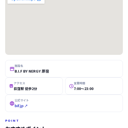
施設名

B.I.F BY NERGY 原宿
アクセス
営業時間


荻窪駅 徒歩2分
7:00〜23:00
公式サイト

bif.jp ↗
POINT