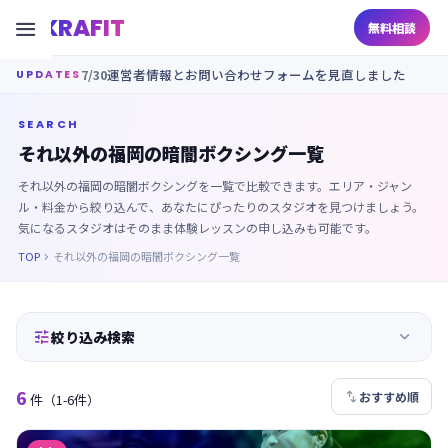
KRAFIT

無料相談
7/30
運営者情報とお問い合わせフォームを見直しました
UPDATES
SEARCH
それ以外の福岡の暗闇ボクシング一覧
それ以外の福岡の暗闇ボクシングを一覧で比較できます。エリア・ジャン
ル・料金から絞り込んで、あなたにぴったりのスタジオを見つけましょう。
気になるスタジオはそのまま体験レッスンの申し込みも可能です。
TOP
それ以外の福岡の暗闇ボクシング一覧



絞り込み検索
6

おすすめ順
件
（1-6件）