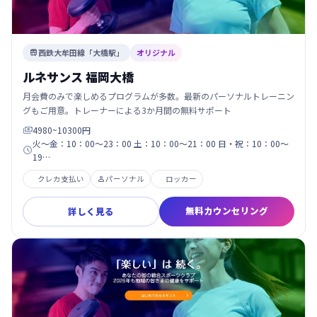
西鉄大牟田線「大橋駅」
オリジナル

ルネサンス 福岡大橋
月会費のみで楽しめるプログラムが多数。最新のパーソナルトレーニン
グもご用意。トレーナーによる3か月間の無料サポート
4980~10300円

火～金：10：00～23：00 土：10：00～21：00 日・祝：10：00～

19…
クレカ支払い
パーソナル
ロッカー

無料カウンセリング
詳しく見る