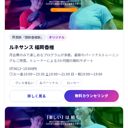
西鉄「西鉄香椎駅」
オリジナル

ルネサンス 福岡香椎
月会費のみで楽しめるプログラムが多数。最新のパーソナルトレーニン
グもご用意。トレーナーによる3か月間の無料サポート
3612~10300円

火～金10:00～23:30 土10:00～21:00 日・祝10:00～19:00

クレカ支払い
パーソナル
ロッカー

無料カウンセリング
詳しく見る