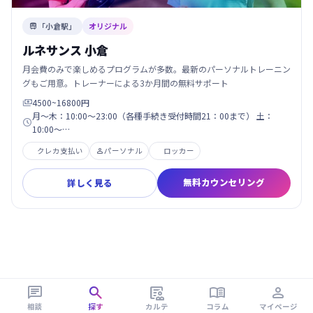
「小倉駅」
オリジナル

ルネサンス 小倉
月会費のみで楽しめるプログラムが多数。最新のパーソナルトレーニン
グもご用意。トレーナーによる3か月間の無料サポート
4500~16800円

月～木：10:00～23:00（各種手続き受付時間21：00まで） 土：

10:00～…
クレカ支払い
パーソナル
ロッカー

無料カウンセリング
詳しく見る





相談
探す
カルテ
コラム
マイページ