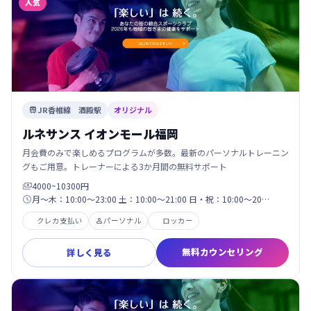
人気
JR香椎線 酒殿駅
オリジナル

ルネサンス イオンモール福岡
月会費のみで楽しめるプログラムが多数。最新のパーソナルトレーニン
グもご用意。トレーナーによる3か月間の無料サポート
4000~10300円

月～木：10:00～23:00 土：10:00～21:00 日・祝：10:00～20…

クレカ支払い
パーソナル
ロッカー

無料カウンセリング
詳しく見る