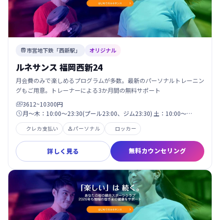
市営地下鉄「西新駅」
オリジナル

ルネサンス 福岡西新24
月会費のみで楽しめるプログラムが多数。最新のパーソナルトレーニン
グもご用意。トレーナーによる3か月間の無料サポート
3612~10300円

月～木：10:00～23:30(プール23:00、ジム23:30) 土：10:00～…

クレカ支払い
パーソナル
ロッカー

無料カウンセリング
詳しく見る