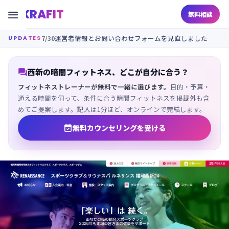
KRAFIT

無料相談
7/30
運営者情報とお問い合わせフォームを見直しました
UPDATES

西新の暗闇フィットネス、どこが自分に合う？
フィットネストレーナーが無料で一緒に選びます。
目的・予算・
通える時間を伺って、条件に合う暗闇フィットネスを掲載外も含
めてご提案します。記入は1分ほど、オンラインで完結します。

無料カウンセリングを受ける