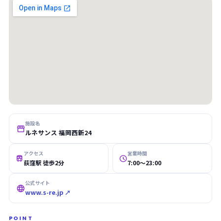
施設名

ルネサンス 福岡西新24
アクセス
営業時間


荻窪駅 徒歩2分
7:00〜23:00
公式サイト

www.s-re.jp ↗
POINT