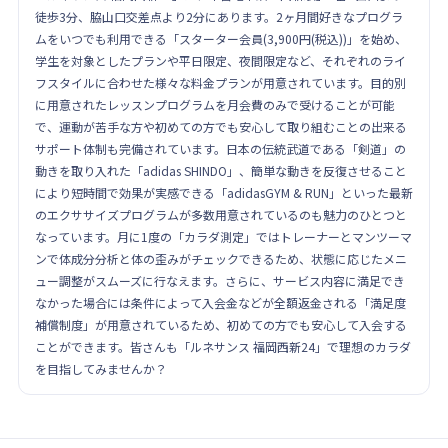
徒歩3分、脇山口交差点より2分にあります。2ヶ月間好きなプログラ
ムをいつでも利用できる「スターター会員(3,900円(税込))」を始め、
学生を対象としたプランや平日限定、夜間限定など、それぞれのライ
フスタイルに合わせた様々な料金プランが用意されています。目的別
に用意されたレッスンプログラムを月会費のみで受けることが可能
で、運動が苦手な方や初めての方でも安心して取り組むことの出来る
サポート体制も完備されています。日本の伝統武道である「剣道」の
動きを取り入れた「adidas SHINDO」、簡単な動きを反復させること
により短時間で効果が実感できる「adidasGYM & RUN」といった最新
のエクササイズプログラムが多数用意されているのも魅力のひとつと
なっています。月に1度の「カラダ測定」ではトレーナーとマンツーマ
ンで体成分分析と体の歪みがチェックできるため、状態に応じたメニ
ュー調整がスムーズに行なえます。さらに、サービス内容に満足でき
なかった場合には条件によって入会金などが全額返金される「満足度
補償制度」が用意されているため、初めての方でも安心して入会する
ことができます。皆さんも「ルネサンス 福岡西新24」で理想のカラダ
を目指してみませんか？