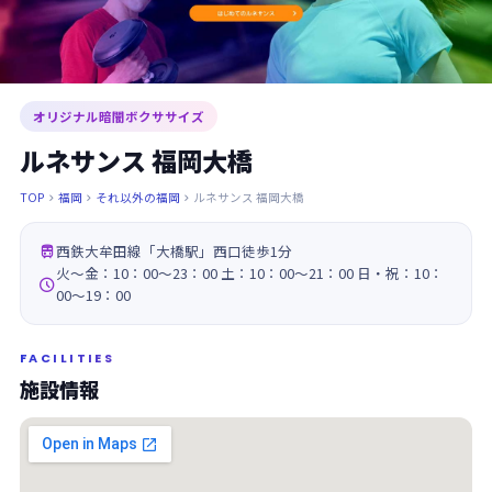
オリジナル暗闇ボクササイズ
ルネサンス 福岡大橋
TOP
福岡
それ以外の福岡
ルネサンス 福岡大橋




西鉄大牟田線「大橋駅」西口徒歩1分
火～金：10：00～23：00 土：10：00～21：00 日・祝：10：

00～19：00
FACILITIES
施設情報