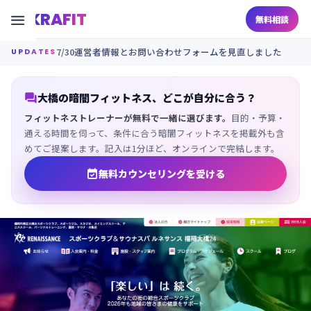
KRAFIT

無料相談
7/30
運営者情報とお問い合わせフォームを見直しました
UPDATES

大橋の暗闇フィットネス、どこが自分に合う？
フィットネストレーナーが無料で一緒に選びます。
目的・予算・
通える時間を伺って、条件に合う暗闇フィットネスを掲載外も含
めてご提案します。記入は1分ほど、オンラインで完結します。

無料カウンセリングを受ける