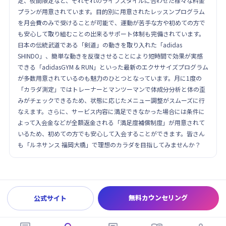
定、夜間限定など、それぞれのライフスタイルに合わせた様々な料金
プランが用意されています。目的別に用意されたレッスンプログラム
を月会費のみで受けることが可能で、運動が苦手な方や初めての方で
も安心して取り組むことの出来るサポート体制も完備されています。
日本の伝統武道である「剣道」の動きを取り入れた「adidas
SHINDO」、簡単な動きを反復させることにより短時間で効果が実感
できる「adidasGYM & RUN」といった最新のエクササイズプログラム
が多数用意されているのも魅力のひとつとなっています。月に1度の
「カラダ測定」ではトレーナーとマンツーマンで体成分分析と体の歪
みがチェックできるため、状態に応じたメニュー調整がスムーズに行
なえます。さらに、サービス内容に満足できなかった場合には条件に
よって入会金などが全額返金される「満足度補償制度」が用意されて
いるため、初めての方でも安心して入会することができます。皆さん
も「ルネサンス 福岡大橋」で理想のカラダを目指してみませんか？
無料カウンセリング
公式サイト