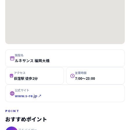
施設名

ルネサンス 福岡大橋
アクセス
営業時間


荻窪駅 徒歩2分
7:00〜23:00
公式サイト

www.s-re.jp ↗
POINT
おすすめポイント
アドバイザー