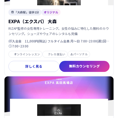
「大森駅」徒歩1分
オリジナル

EXPA（エクスパ） 大森
RIZAP監修の女性専用トレーニング。女性の悩みに特化した無料のカウ
ンセリング。シューズやウェアのレンタルも完備
入会金 11,000円(税込) フルタイム会員 月〜日 7:00~23:00(週1回…

7:00~23:00

オンラインレッスン
クレカ支払い
パーソナル

無料カウンセリング
詳しく見る