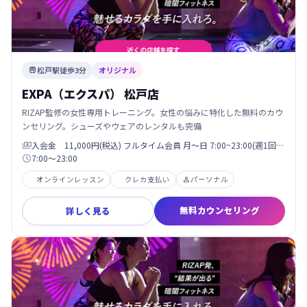
松戸駅徒歩3分
オリジナル

EXPA（エクスパ） 松戸店
RIZAP監修の女性専用トレーニング。女性の悩みに特化した無料のカウ
ンセリング。シューズやウェアのレンタルも完備
入会金 11,000円(税込) フルタイム会員 月〜日 7:00~23:00(週1回…

7:00〜23:00

オンラインレッスン
クレカ支払い
パーソナル

無料カウンセリング
詳しく見る