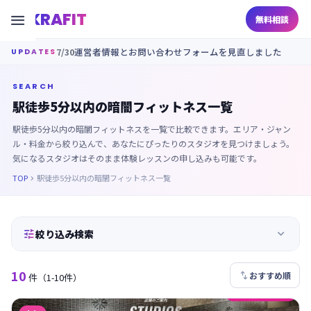
KRAFIT

無料相談
7/30
運営者情報とお問い合わせフォームを見直しました
UPDATES
SEARCH
駅徒歩5分以内の暗闇フィットネス一覧
駅徒歩5分以内の暗闇フィットネスを一覧で比較できます。エリア・ジャン
ル・料金から絞り込んで、あなたにぴったりのスタジオを見つけましょう。
気になるスタジオはそのまま体験レッスンの申し込みも可能です。
TOP
駅徒歩5分以内の暗闇フィットネス一覧



絞り込み検索
10

おすすめ順
件
（1-10件）