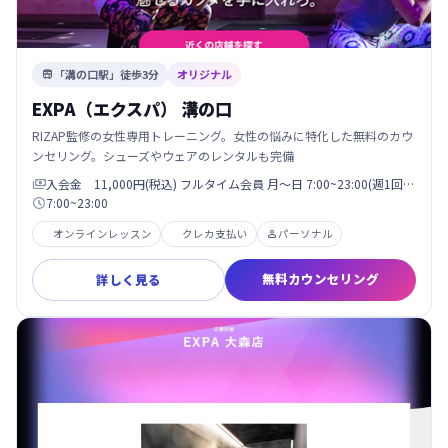
「溝の口駅」徒歩3分
オリジナル

EXPA（エクスパ） 溝の口
RIZAP監修の女性専用トレーニング。女性の悩みに特化した無料のカウ
ンセリング。シューズやウェアのレンタルも完備
入会金 11,000円(税込) フルタイム会員 月〜日 7:00~23:00(週1回…

7:00~23:00

オンラインレッスン
クレカ支払い
パーソナル

無料カウンセリング
詳しく見る