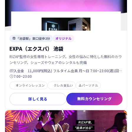
「池袋駅」東口徒歩2分
オリジナル

EXPA（エクスパ） 池袋
RIZAP監修の女性専用トレーニング。女性の悩みに特化した無料のカウ
ンセリング。シューズやウェアのレンタルも完備
入会金 11,000円(税込) フルタイム会員 月〜日 7:00~23:00(週1回…

7:00~23:00

オンラインレッスン
クレカ支払い
パーソナル

無料カウンセリング
詳しく見る