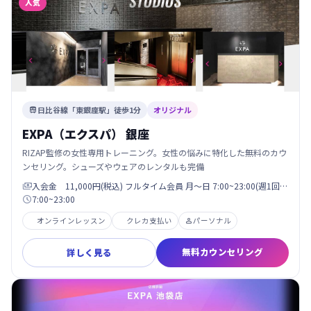
人気
日比谷線「東銀座駅」徒歩1分
オリジナル

EXPA（エクスパ） 銀座
RIZAP監修の女性専用トレーニング。女性の悩みに特化した無料のカウ
ンセリング。シューズやウェアのレンタルも完備
入会金 11,000円(税込) フルタイム会員 月〜日 7:00~23:00(週1回…

7:00~23:00

オンラインレッスン
クレカ支払い
パーソナル

無料カウンセリング
詳しく見る