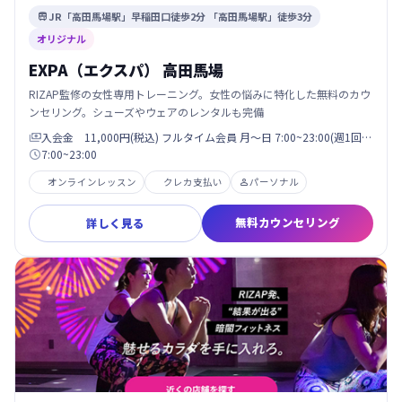
JR「高田馬場駅」早稲田口徒歩2分 「高田馬場駅」徒歩3分

オリジナル
EXPA（エクスパ） 高田馬場
RIZAP監修の女性専用トレーニング。女性の悩みに特化した無料のカウ
ンセリング。シューズやウェアのレンタルも完備
入会金 11,000円(税込) フルタイム会員 月〜日 7:00~23:00(週1回…

7:00~23:00

オンラインレッスン
クレカ支払い
パーソナル

無料カウンセリング
詳しく見る