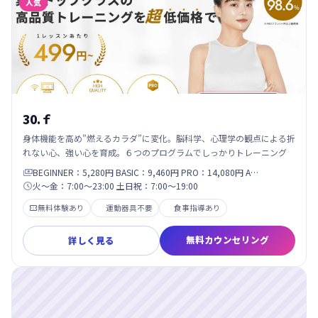
人気
30.ｆ
身体機能を高め”燃えるカラダ”に変化。脳科学、心理学の観点による折
れない心、強い心を育成。６つのプログラムでしっかりトレーニング
BEGINNER：5,280円 BASIC：9,460円 PRO：14,080円 A…

火〜金：7:00～23:00 土日祝：7:00〜19:00

無料体験あり
運動器具不要
食事指導あり

無料カウンセリング
詳しく見る