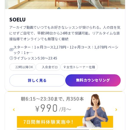
SOELU
アーカイブ動画でいつでもお好きなレッスンが受けられる。人の目を気
にせずご自宅で、早朝5時台から24時まで受講可能。リアルタイムな直
接指導でオンラインでも無理なく継続
スターター：1ヶ月コース2,178円・12ヶ月コース：1,078円 ベーシ

ック：1ヶ…
ライブレッスン5:30～23:45

22時以降OK
入会金ゼロ
女性トレーナー在籍

無料カウンセリング
詳しく見る