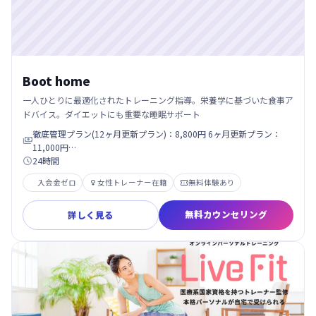
Boot home
一人ひとりに最適化されたトレーニング指導。栄養学に基づいた食事ア
ドバイス。ダイエットにも重要な睡眠サポート
徹底管理プラン(12ヶ月更新プラン)：8,800円 6ヶ月更新プラン：

11,000円…
24時間

入会金ゼロ
女性トレーナー在籍
無料体験あり


無料カウンセリング
詳しく見る