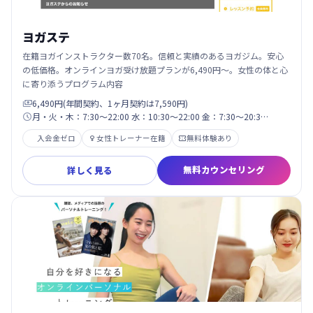
ヨガステ
在籍ヨガインストラクター数70名。信頼と実績のあるヨガジム。安心
の低価格。オンラインヨガ受け放題プランが6,490円〜。女性の体と心
に寄り添うプログラム内容
6,490円(年間契約、1ヶ月契約は7,590円)

月・火・木：7:30〜22:00 水：10:30〜22:00 金：7:30〜20:3…

入会金ゼロ
女性トレーナー在籍
無料体験あり


無料カウンセリング
詳しく見る