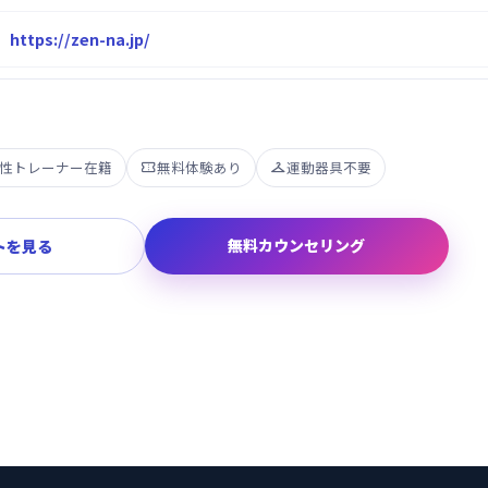
https://zen-na.jp/
性トレーナー在籍
無料体験あり
運動器具不要


無料カウンセリング
トを見る