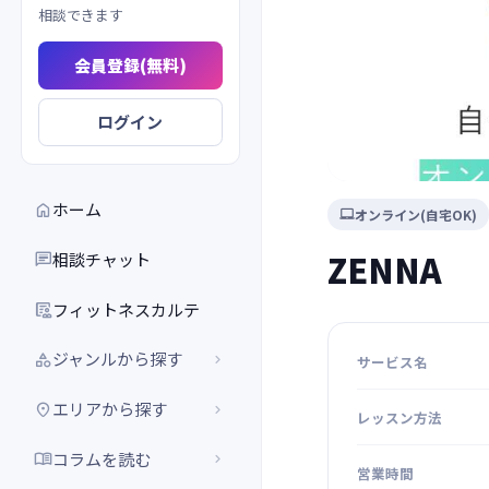
相談できます
会員登録(無料)
ログイン
ホーム

オンライン(自宅OK)

ZENNA
相談チャット

フィットネスカルテ

ジャンルから探す


サービス名
エリアから探す


レッスン方法
コラムを読む


営業時間