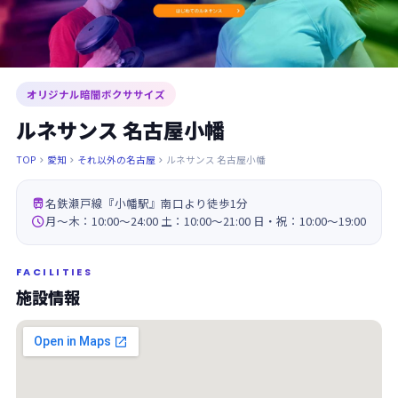
オリジナル暗闇ボクササイズ
ルネサンス 名古屋小幡
TOP
愛知
それ以外の名古屋
ルネサンス 名古屋小幡




名鉄瀬戸線『小幡駅』南口より徒歩1分

月～木：10:00～24:00 土：10:00～21:00 日・祝：10:00～19:00
FACILITIES
施設情報