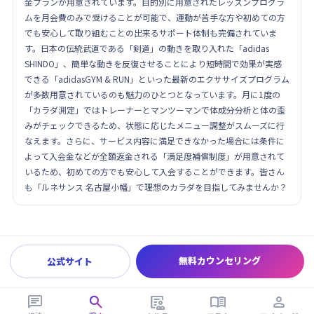
金プランが用意されています。目的別に用意されたレッスンプログラ
ムを月会費のみで受けることが可能で、運動が苦手な方や初めての方
でも安心して取り組むことの出来るサポート体制も完備されていま
す。日本の伝統武道である「剣道」の動きを取り入れた「adidas
SHINDO」、簡単な動きを反復させることにより短時間で効果が実感
できる「adidasGYM & RUN」といった最新のエクササイズプログラム
が多数用意されているのも魅力のひとつとなっています。月に1度の
「カラダ測定」ではトレーナーとマンツーマンで体成分分析と体の歪
みがチェックできるため、状態に応じたメニュー調整がスムーズに行
なえます。さらに、サービス内容に満足できなかった場合には条件に
よって入会金などが全額返金される「満足度補償制度」が用意されて
いるため、初めての方でも安心して入会することができます。皆さん
も「ルネサンス 名古屋小幡」で理想のカラダを目指してみませんか？
無料カウンセリング
公式サイト




