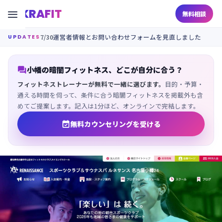
KRAFIT

無料相談
7/30
運営者情報とお問い合わせフォームを見直しました
UPDATES

小幡の暗闇フィットネス、どこが自分に合う？
フィットネストレーナーが無料で一緒に選びます。
目的・予算・
通える時間を伺って、条件に合う暗闇フィットネスを掲載外も含
めてご提案します。記入は1分ほど、オンラインで完結します。

無料カウンセリングを受ける