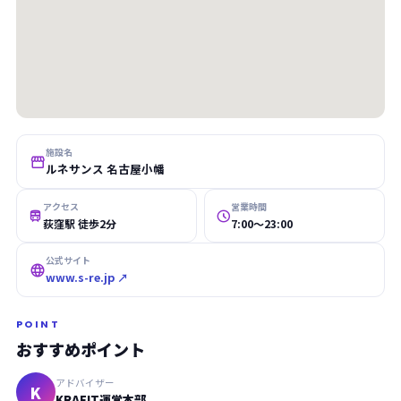
施設名

ルネサンス 名古屋小幡
アクセス
営業時間


荻窪駅 徒歩2分
7:00〜23:00
公式サイト

www.s-re.jp ↗
POINT
おすすめポイント
アドバイザー
K
KRAFIT運営本部