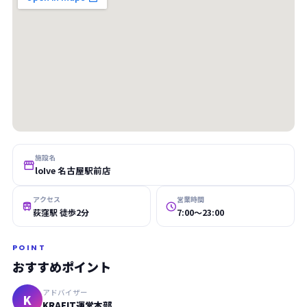
施設名

loIve 名古屋駅前店
アクセス
営業時間


荻窪駅 徒歩2分
7:00〜23:00
POINT
おすすめポイント
アドバイザー
K
KRAFIT運営本部