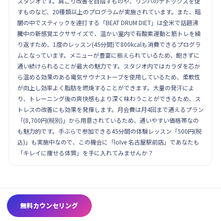
スタジオです。肩こり改善を目指すものや、リンパのデトックスを促
すものなど、20種類以上のプログラムが実施されています。また、暗
闇の中でスティックを連打する「BEAT DRUM DIET」は全米で話題沸
騰中の新感覚エクササイズで、温かい室内で有酸素運動と筋トレを繰
り返すため、1度のレッスン(45分間)で800kcalも消費できるプログラ
ムとなっています。メニューが豊富に揃えられているため、飽きずに
通い続けられることが最大の魅力です。スタジオ内ではカラダを芯か
ら温める効果のある電気サウナストーブを使用しているため、柔軟性
が向上し効率よく脂肪を燃焼することができます。大量の発汗によ
り、トレーニング後の爽快感もより深く味わうことができるため、ス
トレスの改善にも効果を発揮します。月会費は月4回まで通えるプラン
「(8,700円(税別)」から用意されているため、通いやすい価格帯なの
も魅力的です。手ぶらで参加できる45分間の体験レッスン「500円(税
込)」も実施中なので、この機会に「loIve 名古屋駅前店」であなたも
「キレイに痩せる体質」を手に入れてみませんか？
無料カウンセリング