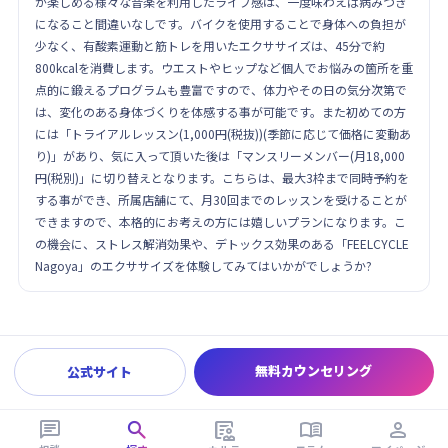
が楽しめる様々な音楽を利用したライブ感は、一度味わえば病みつき
になること間違いなしです。バイクを使用することで身体への負担が
少なく、有酸素運動と筋トレを用いたエクササイズは、45分で約
800kcalを消費します。ウエストやヒップなど個人でお悩みの箇所を重
点的に鍛えるプログラムも豊富ですので、体力やその日の気分次第で
は、変化のある身体づくりを体感する事が可能です。また初めての方
には「トライアルレッスン(1,000円(税抜))(季節に応じて価格に変動あ
り)」があり、気に入って頂いた後は「マンスリーメンバー(月18,000
円(税別)」に切り替えとなります。こちらは、最大3枠まで同時予約を
する事ができ、所属店舗にて、月30回までのレッスンを受けることが
できますので、本格的にお考えの方には嬉しいプランになります。こ
の機会に、ストレス解消効果や、デトックス効果のある「FEELCYCLE
Nagoya」のエクササイズを体験してみてはいかがでしょうか?
無料カウンセリング
公式サイト




