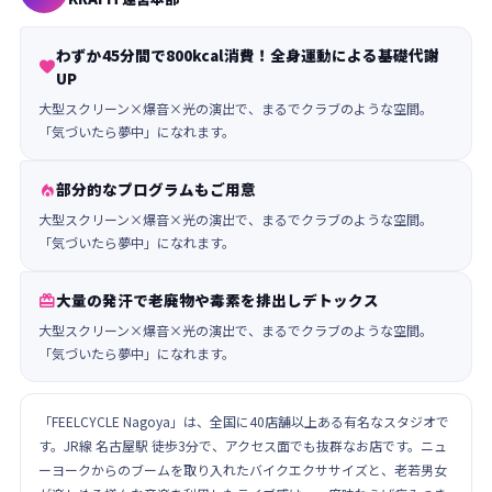
わずか45分間で800kcal消費！全身運動による基礎代謝

UP
大型スクリーン×爆音×光の演出で、まるでクラブのような空間。
「気づいたら夢中」になれます。
部分的なプログラムもご用意

大型スクリーン×爆音×光の演出で、まるでクラブのような空間。
「気づいたら夢中」になれます。
大量の発汗で老廃物や毒素を排出しデトックス

大型スクリーン×爆音×光の演出で、まるでクラブのような空間。
「気づいたら夢中」になれます。
「FEELCYCLE Nagoya」は、全国に40店舗以上ある有名なスタジオで
す。JR線 名古屋駅 徒歩3分で、アクセス面でも抜群なお店です。ニュ
ーヨークからのブームを取り入れたバイクエクササイズと、老若男女