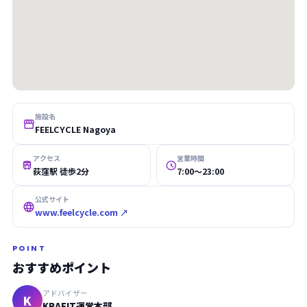
施設名

FEELCYCLE Nagoya
アクセス
営業時間


荻窪駅 徒歩2分
7:00〜23:00
公式サイト

www.feelcycle.com ↗
POINT
おすすめポイント
アドバイザー
K
KRAFIT運営本部