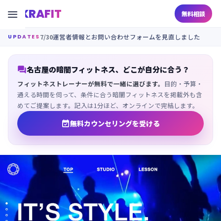
KRAFIT

無料相談
7/30
運営者情報とお問い合わせフォームを見直しました
UPDATES

名古屋の暗闇フィットネス、どこが自分に合う？
フィットネストレーナーが無料で一緒に選びます。
目的・予算・
通える時間を伺って、条件に合う暗闇フィットネスを掲載外も含
めてご提案します。記入は1分ほど、オンラインで完結します。

無料カウンセリングを受ける