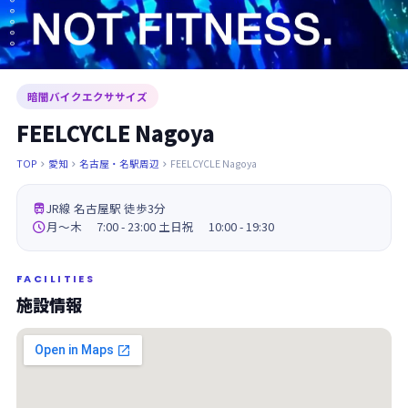
暗闇バイクエクササイズ
FEELCYCLE Nagoya
TOP
愛知
名古屋・名駅周辺
FEELCYCLE Nagoya




JR線 名古屋駅 徒歩3分

月～木 7:00 - 23:00 土日祝 10:00 - 19:30
FACILITIES
施設情報