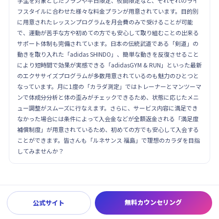
学生を対象としたプランや平日限定、夜間限定など、それぞれのライ
フスタイルに合わせた様々な料金プランが用意されています。目的別
に用意されたレッスンプログラムを月会費のみで受けることが可能
で、運動が苦手な方や初めての方でも安心して取り組むことの出来る
サポート体制も完備されています。日本の伝統武道である「剣道」の
動きを取り入れた「adidas SHINDO」、簡単な動きを反復させること
により短時間で効果が実感できる「adidasGYM & RUN」といった最新
のエクササイズプログラムが多数用意されているのも魅力のひとつと
なっています。月に1度の「カラダ測定」ではトレーナーとマンツーマ
ンで体成分分析と体の歪みがチェックできるため、状態に応じたメニ
ュー調整がスムーズに行なえます。さらに、サービス内容に満足でき
なかった場合には条件によって入会金などが全額返金される「満足度
補償制度」が用意されているため、初めての方でも安心して入会する
ことができます。皆さんも「ルネサンス 福島」で理想のカラダを目指
してみませんか？
無料カウンセリング
公式サイト