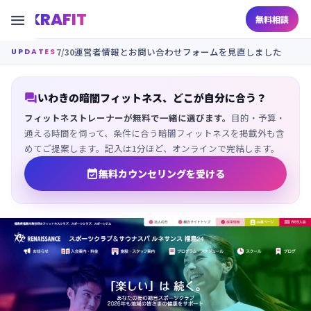
KRAFIT

無料相談
7/30
運営者情報とお問い合わせフォームを見直しました
UPDATES

いわきの暗闇フィットネス、どこが自分に合う？
フィットネストレーナーが無料で一緒に選びます。
目的・予算・
通える時間を伺って、条件に合う暗闇フィットネスを掲載外も含
めてご提案します。記入は1分ほど、オンラインで完結します。

無料カウンセリングを受ける