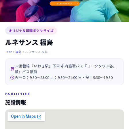
オリジナル暗闇ボクササイズ
ルネサンス 福島
TOP
福島
ルネサンス 福島


JR常磐線『いわき駅』下車 市内循環バス『ヨークタウン谷川

瀬』バス停前

火～金：9:30～23:00 土：9:30～21:00 日・祝：9:30～19:30
FACILITIES
施設情報