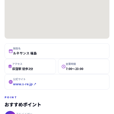
施設名

ルネサンス 福島
アクセス
営業時間


荻窪駅 徒歩2分
7:00〜23:00
公式サイト

www.s-re.jp ↗
POINT
おすすめポイント
アドバイザー