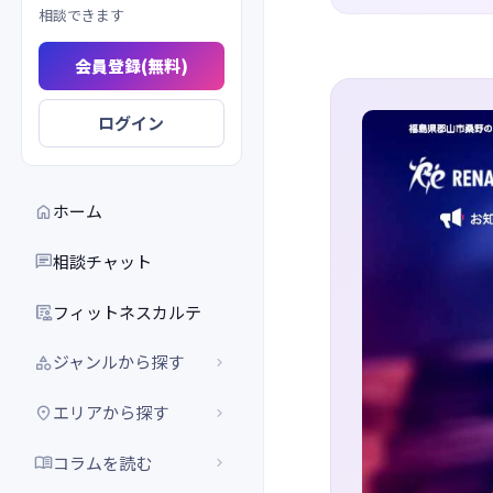
相談できます
会員登録(無料)
ログイン
ホーム

相談チャット

フィットネスカルテ

ジャンルから探す


エリアから探す


コラムを読む

