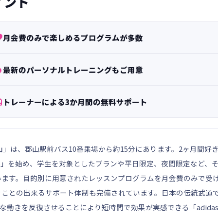
イント

月会費のみで楽しめるプログラムが多数

最新のパーソナルトレーニングもご用意

トレーナーによる3か月間の無料サポート
山」は、郡山駅前バス10番乗場から約15分にあります。2ヶ月間
(税込))」を始め、学生を対象としたプランや平日限定、夜間限定な
います。目的別に用意されたレッスンプログラムを月会費のみで受
ことの出来るサポート体制も完備されています。日本の伝統武道であ
簡単な動きを反復させることにより短時間で効果が実感できる「adidas