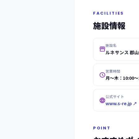
FACILITIES
施設情報
施設名

ルネサンス 郡山
営業時間

月～木：10:00～23
公式サイト

www.s-re.jp ↗
POINT