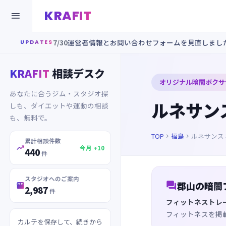
KRAFIT

7/30
運営者情報とお問い合わせフォームを見直しまし
UPDATES
KRAFIT
相談デスク
オリジナル暗闇ボクサ
あなたに合うジム・スタジオ探
ルネサン
しも、ダイエットや運動の相談
も、無料で。
TOP
福島
ルネサンス


累計相談件数

今月 +10
440
件
スタジオへのご案内

郡山の暗闇

2,987
件
フィットネストレ
フィットネスを掲
カルテを保存して、続きから