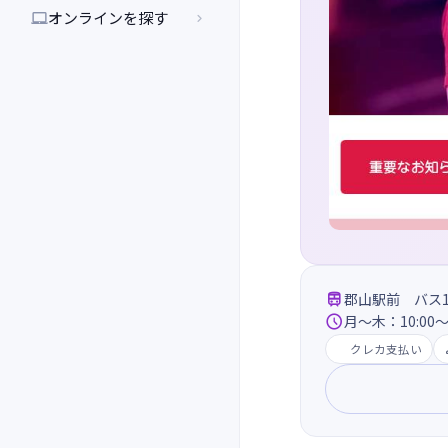
オンラインを探す



郡山駅前 バス1

月～木：10:00～2
クレカ支払い