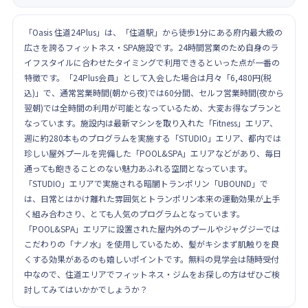
「Oasis 住道24Plus」は、「住道駅」から徒歩1分にある府内最大級の
広さを誇るフィットネス・SPA施設です。24時間営業のため自身のラ
イフスタイルに合わせたタイミングで利用できるといった点が一番の
特徴です。「24Plus会員」として入会した場合は月々「6,480円(税
込)」で、通常営業時間(朝から夜)では60分間、セルフ営業時間(夜から
翌朝)では全時間の利用が可能となっているため、大変お得なプランと
なっています。施設内は最新マシンを取り入れた「Fitness」エリア、
週に約280本ものプログラムを実施する「STUDIO」エリア、都内では
珍しい屋外プールを完備した「POOL&SPA」エリアなどがあり、毎日
通っても飽きることのない魅力あふれる空間となっています。
「STUDIO」エリアで実施される暗闇トランポリン「UBOUND」で
は、日常とはかけ離れた雰囲気とトランポリン本来の運動効果が上手
く組み合わさり、とても人気のプログラムとなっています。
「POOL&SPA」エリアに設置された屋内外のプールやジャグジーでは
こだわりの「ナノ水」を使用しているため、髪がキシまず肌触りを良
くする効果があるのも嬉しいポイントです。無料の見学会は随時受付
中なので、住道エリアでフィットネス・ジムをお探しの方はぜひご検
討してみてはいかかでしょうか？