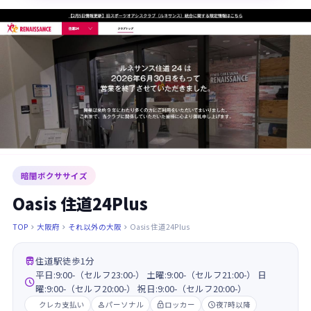
暗闇ボクササイズ
Oasis 住道24Plus
TOP
大阪府
それ以外の大阪
Oasis 住道24Plus




住道駅徒歩1分
平日:9:00-（セルフ23:00-） 土曜:9:00-（セルフ21:00-） 日

曜:9:00-（セルフ20:00-） 祝日:9:00-（セルフ20:00-）
クレカ支払い
パーソナル
ロッカー
夜7時以降


