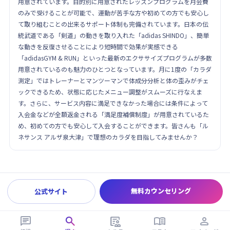
用意されています。目的別に用意されたレッスンプログラムを月会費
のみで受けることが可能で、運動が苦手な方や初めての方でも安心し
て取り組むことの出来るサポート体制も完備されています。日本の伝
統武道である「剣道」の動きを取り入れた「adidas SHINDO」、簡単
な動きを反復させることにより短時間で効果が実感できる
「adidasGYM & RUN」といった最新のエクササイズプログラムが多数
用意されているのも魅力のひとつとなっています。月に1度の「カラダ
測定」ではトレーナーとマンツーマンで体成分分析と体の歪みがチェ
ックできるため、状態に応じたメニュー調整がスムーズに行なえま
す。さらに、サービス内容に満足できなかった場合には条件によって
入会金などが全額返金される「満足度補償制度」が用意されているた
め、初めての方でも安心して入会することができます。皆さんも「ル
ネサンス アルザ泉大津」で理想のカラダを目指してみませんか？
無料カウンセリング
公式サイト




