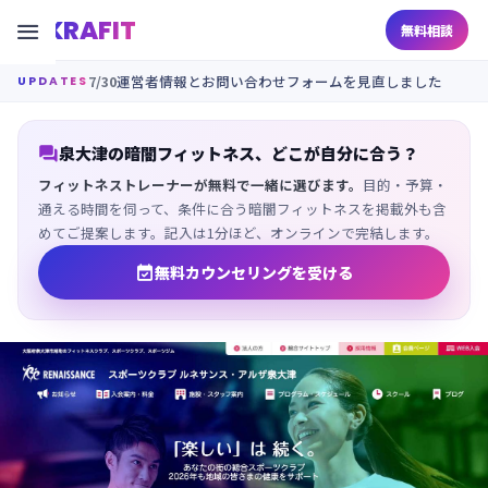
KRAFIT

無料相談
7/30
運営者情報とお問い合わせフォームを見直しました
UPDATES

泉大津の暗闇フィットネス、どこが自分に合う？
フィットネストレーナーが無料で一緒に選びます。
目的・予算・
通える時間を伺って、条件に合う暗闇フィットネスを掲載外も含
めてご提案します。記入は1分ほど、オンラインで完結します。

無料カウンセリングを受ける