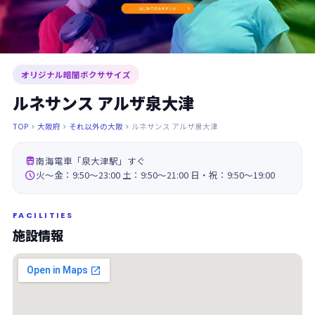
オリジナル暗闇ボクササイズ
ルネサンス アルザ泉大津
TOP
大阪府
それ以外の大阪
ルネサンス アルザ泉大津




南海電車「泉大津駅」すぐ

火～金：9:50～23:00 土：9:50～21:00 日・祝：9:50～19:00
FACILITIES
施設情報