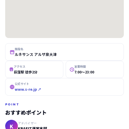
施設名

ルネサンス アルザ泉大津
アクセス
営業時間


荻窪駅 徒歩2分
7:00〜23:00
公式サイト

www.s-re.jp ↗
POINT
おすすめポイント
アドバイザー
K
KRAFIT運営本部