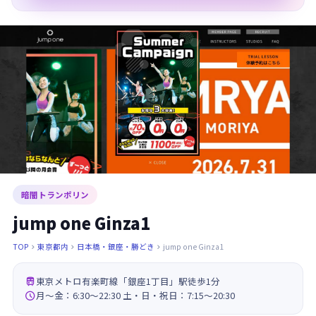
暗闇トランポリン
jump one Ginza1
TOP
東京都内
日本橋・銀座・勝どき
jump one Ginza1




東京メトロ有楽町線「銀座1丁目」駅徒歩1分

月～金：6:30～22:30 土・日・祝日：7:15～20:30