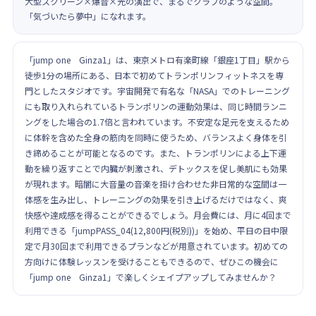
大型スクリーン×爆音×光の演出で、まるでクラブのような空間。
「気づいたら夢中」になれます。
「jump one Ginza1」は、東京メトロ有楽町線「銀座1丁目」駅から
徒歩1分の場所にある、日本で初めてトランポリンフィットネスを専
門としたスタジオです。宇宙開発で有名な「NASA」でのトレーニング
にも取り入れられているトランポリンの運動効果は、同じ時間ランニ
ングをした場合の1.7倍と言われています。不安定な足元を支えるため
に体幹を含めた全身の筋肉を同時に使うため、バランスよく身体を引
き締めることが可能となるのです。また、トランポリンによる上下運
動を繰り返すことで内臓が刺激され、デトックスを促し美肌にも効果
が現れます。暗闇に大音量の音楽を掛け合わせた非日常的な空間は一
体感を生み出し、トレーニングの効果を引き上げるだけではなく、爽
快感や達成感を得ることができるでしょう。月会費には、月に4回まで
利用できる「jumpPASS_04(12,800円(税別))」を始め、平日の日中限
定で月30回まで利用できるプランなどが用意されています。初めての
方向けに体験レッスンを受けることもできるので、ぜひこの機会に
「jump one Ginza1」で楽しくシェイプアップしてみませんか？