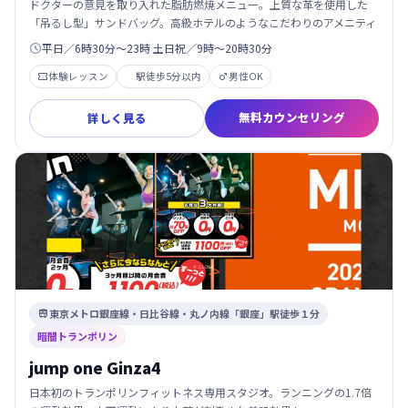
ドクターの意見を取り入れた脂肪燃焼メニュー。上質な革を使用した
「吊るし型」サンドバッグ。高級ホテルのようなこだわりのアメニティ
平日／6時30分～23時 土日祝／9時〜20時30分

体験レッスン
駅徒歩5分以内
男性OK


無料カウンセリング
詳しく見る
東京メトロ銀座線・日比谷線・丸ノ内線「銀座」駅徒歩１分

暗闇トランポリン
jump one Ginza4
日本初のトランポリンフィットネス専用スタジオ。ランニングの1.7倍