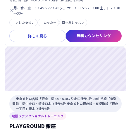
月、水、金 6：45～22：45 火、木 7：15～23：00 土、日7：30

～22…
クレカ支払い
ロッカー
体験レッスン

無料カウンセリング
詳しく見る
東京メトロ各線「銀座」駅B4・A10より出口徒歩1分 JR山手線「有楽
町」駅中央口・銀座口より徒歩5分 東京メトロ銀座線・有楽町線「銀座

一丁目」駅より徒歩3分
暗闇ファンクショナルトレーニング
PLAYGROUND 銀座