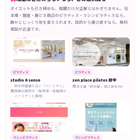
ダイエットも引き締めも、暗闇だけが正解とはかぎりません。日
本橋・銀座・勝どき周辺のピラティス・マシンピラティスなら、
静かにじっくり体を変えられます。目的から選び直すなら、無料
相談が近道です。
ピラティス
ピラティス
studio 6 sense
zen place pilates 府中
府中学園通り沿い「バーミヤン」
京王線「府中駅」南口徒歩4分

西隣の建物1F（駐車場・駐輪場は

バーミヤンと兼用）
マシンピラティス
マシンピラティス