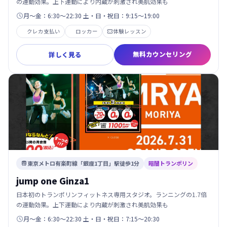
の運動効果。上下運動により内蔵が刺激され美肌効果も
月～金：6:30～22:30 土・日・祝日：9:15～19:00

クレカ支払い
ロッカー
体験レッスン

無料カウンセリング
詳しく見る
東京メトロ有楽町線「銀座1丁目」駅徒歩1分
暗闇トランポリン

jump one Ginza1
日本初のトランポリンフィットネス専用スタジオ。ランニングの1.7倍
の運動効果。上下運動により内蔵が刺激され美肌効果も
月～金：6:30～22:30 土・日・祝日：7:15～20:30
