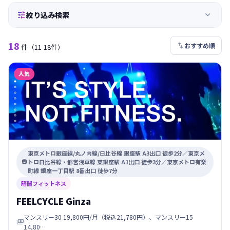


絞り込み検索
18

おすすめ順
件
（11-18件）
人気
東京メトロ銀座線/丸ノ内線/日比谷線 銀座駅 A3出口 徒歩2分／東京メ
トロ日比谷線・都営浅草線 東銀座駅 A1出口 徒歩3分／東京メトロ有楽

町線 銀座一丁目駅 8番出口 徒歩7分
暗闇フィットネス
FEELCYCLE Ginza
マンスリー30 19,800円/月（税込21,780円）、マンスリー15

14,80…