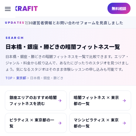
KRAFIT

無料相談
7/30
運営者情報とお問い合わせフォームを見直しました
UPDATES
SEARCH
日本橋・銀座・勝どきの暗闇フィットネス一覧
日本橋・銀座・勝どきの暗闇フィットネスを一覧で比較できます。エリア・
ジャンル・料金から絞り込んで、あなたにぴったりのスタジオを見つけまし
ょう。気になるスタジオはそのまま体験レッスンの申し込みも可能です。
TOP
東京都
日本橋・銀座・勝どき


銀座エリアのおすすめ暗闇
暗闇フィットネス × 東京


フィットネスを読む
都の一覧
ピラティス × 東京都の一
マシンピラティス × 東京


覧
都の一覧