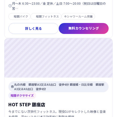
月～木 6:30～23:00／金 定休／土日 7:00～20:00（祝日は日曜日の

営…
暗闇バイク
暗闇フィットネス
シャワールーム完備

無料カウンセリング
詳しく見る
丸の内線 銀座駅A3又はA5出口 徒歩6分 銀座線・日比谷線 銀座駅

A3又はA5出口 徒歩6分
暗闇ボクササイズ
HOT STEP 銀座店
今までにない次世代フィットネス。現役DJがセレクトした映像と音楽
を使用。温かいスタジオで効率的に脂肪を燃焼