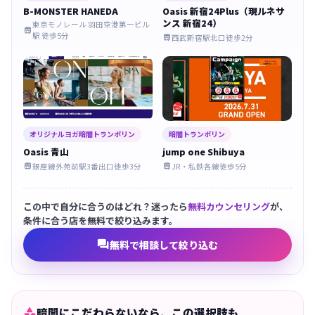
B-MONSTER HANEDA
Oasis 新宿24Plus（現ルネサ
ンス 新宿24）
東京モノレール 羽田空港第一ビル

駅 徒歩5分
西武新宿駅北口徒歩2分

オリジナルヨガ暗闇トランポリン
暗闇トランポリン
Oasis 青山
jump one Shibuya
銀座線外苑前駅3番出口徒歩3分
JR・私鉄各線徒歩5分


この中で自分に合うのはどれ？迷ったら
無料カウンセリング
が、
条件に合う店を無料で絞り込みます。

無料で相談して絞り込む

暗闇にこだわらないなら、この選択肢も