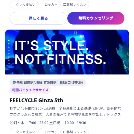
クレカ支払い
ロッカー
体験レッスン

無料カウンセリング
詳しく見る
各線 銀座駅/JR線 有楽町駅 B5出口 徒歩2分

暗闇バイクエクササイズ
FEELCYCLE Ginza 5th
わずか45分間で800kcal消費！全身運動による基礎代謝UP。部分的な
プログラムもご用意。大量の発汗で老廃物や毒素を排出しデトックス
月～木 7:00 - 23:00 土日祝 10:00 - 19:30

クレカ支払い
ロッカー
体験レッスン
