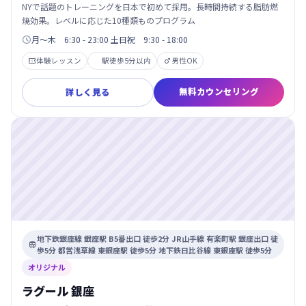
NYで話題のトレーニングを日本で初めて採用。長時間持続する脂肪燃
焼効果。レベルに応じた10種類ものプログラム
月～木 6:30 - 23:00 土日祝 9:30 - 18:00

体験レッスン
駅徒歩5分以内
男性OK


無料カウンセリング
詳しく見る
地下鉄銀座線 銀座駅 B5番出口 徒歩2分 JR山手線 有楽町駅 銀座出口 徒

歩5分 都営浅草線 東銀座駅 徒歩5分 地下鉄日比谷線 東銀座駅 徒歩5分
オリジナル
ラグール 銀座