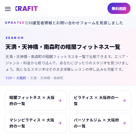
KRAFIT

無料相談
7/30
運営者情報とお問い合わせフォームを見直しました
UPDATES
SEARCH
天満・天神橋・南森町の暗闇フィットネス一覧
天満・天神橋・南森町の暗闇フィットネスを一覧で比較できます。エリア・
ジャンル・料金から絞り込んで、あなたにぴったりのスタジオを見つけまし
ょう。気になるスタジオはそのまま体験レッスンの申し込みも可能です。
TOP
大阪府
天満・天神橋・南森町


暗闇フィットネス × 大阪
ピラティス × 大阪府の一


府の一覧
覧
マシンピラティス × 大阪
パーソナルジム × 大阪府


府の一覧
の一覧