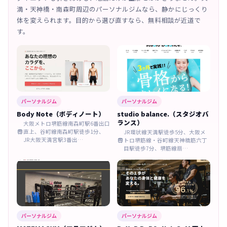
満・天神橋・南森町周辺のパーソナルジムなら、静かにじっくり
体を変えられます。目的から選び直すなら、無料相談が近道で
す。
パーソナルジム
パーソナルジム
Body Note（ボディノート）
studio balance.（スタジオバ
ランス）
大阪メトロ堺筋線南森町駅6番出口
直上、谷町線南森町駅徒歩1分、

JR環状線天満駅徒歩5分、大阪メ
JR大阪天満宮駅3番出…
トロ堺筋線・谷町線天神橋筋六丁

目駅徒歩7分、堺筋線扇…
パーソナルジム
パーソナルジム