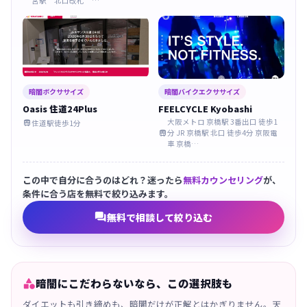
宮駅 北口改札 …
暗闇ボクササイズ
暗闇バイクエクササイズ
Oasis 住道24Plus
FEELCYCLE Kyobashi
大阪メトロ 京橋駅 3番出口 徒歩1
住道駅徒歩1分

分 JR 京橋駅 北口 徒歩4分 京阪電

車 京橋…
この中で自分に合うのはどれ？迷ったら
無料カウンセリング
が、
条件に合う店を無料で絞り込みます。

無料で相談して絞り込む

暗闇にこだわらないなら、この選択肢も
ダイエットも引き締めも、暗闇だけが正解とはかぎりません。天