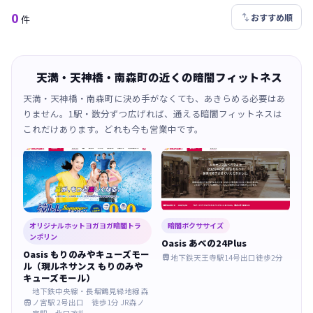
0

おすすめ順
件
天満・天神橋・南森町の近くの暗闇フィットネス
天満・天神橋・南森町に決め手がなくても、あきらめる必要はあ
りません。1駅・数分ずつ広げれば、通える暗闇フィットネスは
これだけあります。どれも今も営業中です。
オリジナルホットヨガヨガ暗闇トラ
暗闇ボクササイズ
ンポリン
Oasis あべの24Plus
Oasis もりのみやキューズモー
地下鉄天王寺駅14号出口徒歩2分

ル（現ルネサンス もりのみや
キューズモール）
地下鉄中央線・長堀鶴見緑地線 森
ノ宮駅 2号出口 徒歩1分 JR森ノ
