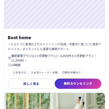
Boot home
一人ひとりに最適化されたトレーニング指導。栄養学に基づいた食事ア
ドバイス。ダイエットにも重要な睡眠サポート
徹底管理プラン(12ヶ月更新プラン)：8,800円 6ヶ月更新プラン：

11,000円…
24時間

入会金ゼロ
女性トレーナー在籍
無料体験あり


無料カウンセリング
詳しく見る