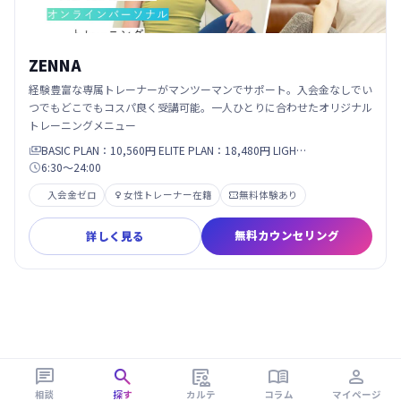
ZENNA
経験豊富な専属トレーナーがマンツーマンでサポート。入会金なしでい
つでもどこでもコスパ良く受講可能。一人ひとりに合わせたオリジナル
トレーニングメニュー
BASIC PLAN：10,560円 ELITE PLAN：18,480円 LIGH…

6:30～24:00

入会金ゼロ
女性トレーナー在籍
無料体験あり


無料カウンセリング
詳しく見る





相談
探す
カルテ
コラム
マイページ