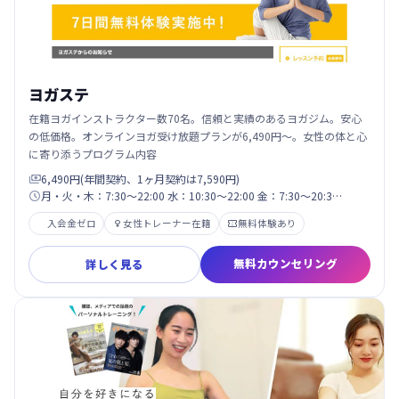
ヨガステ
在籍ヨガインストラクター数70名。信頼と実績のあるヨガジム。安心
の低価格。オンラインヨガ受け放題プランが6,490円〜。女性の体と心
に寄り添うプログラム内容
6,490円(年間契約、1ヶ月契約は7,590円)

月・火・木：7:30〜22:00 水：10:30〜22:00 金：7:30〜20:3…

入会金ゼロ
女性トレーナー在籍
無料体験あり


無料カウンセリング
詳しく見る