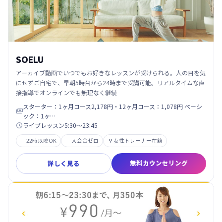
SOELU
アーカイブ動画でいつでもお好きなレッスンが受けられる。人の目を気
にせずご自宅で、早朝5時台から24時まで受講可能。リアルタイムな直
接指導でオンラインでも無理なく継続
スターター：1ヶ月コース2,178円・12ヶ月コース：1,078円 ベーシ

ック：1ヶ…
ライブレッスン5:30～23:45

22時以降OK
入会金ゼロ
女性トレーナー在籍

無料カウンセリング
詳しく見る