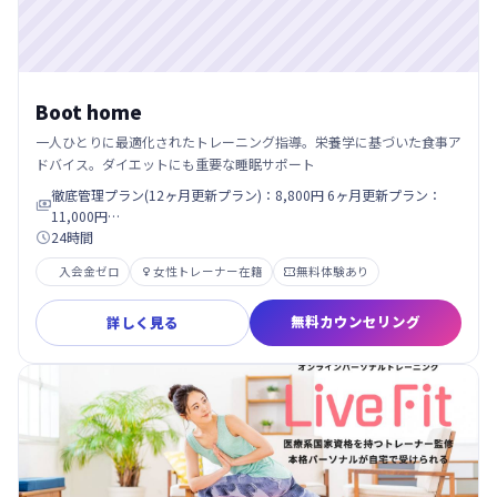
Boot home
一人ひとりに最適化されたトレーニング指導。栄養学に基づいた食事ア
ドバイス。ダイエットにも重要な睡眠サポート
徹底管理プラン(12ヶ月更新プラン)：8,800円 6ヶ月更新プラン：

11,000円…
24時間

入会金ゼロ
女性トレーナー在籍
無料体験あり


無料カウンセリング
詳しく見る