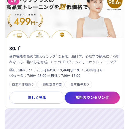
人気
30.ｆ
身体機能を高め”燃えるカラダ”に変化。脳科学、心理学の観点による折
れない心、強い心を育成。６つのプログラムでしっかりトレーニング
BEGINNER：5,280円 BASIC：9,460円 PRO：14,080円 A…

火〜金：7:00～23:00 土日祝：7:00〜19:00

無料体験あり
運動器具不要
食事指導あり

無料カウンセリング
詳しく見る