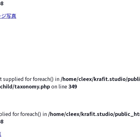
08
t supplied for foreach() in
/home/cleex/krafit.studio/pub
child/taxonomy.php
on line
349
lied for foreach() in
/home/cleex/krafit.studio/public_
08