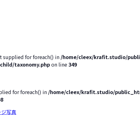
t supplied for foreach() in
/home/cleex/krafit.studio/pub
child/taxonomy.php
on line
349
lied for foreach() in
/home/cleex/krafit.studio/public_
08