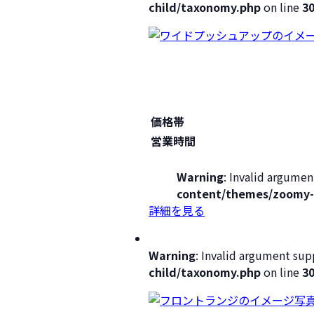
child/taxonomy.php
on line
3
価格帯
営業時間
Warning
: Invalid argumen
content/themes/zoomy-
詳細を見る
Warning
: Invalid argument supp
child/taxonomy.php
on line
3