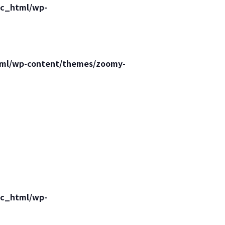
lic_html/wp-
html/wp-content/themes/zoomy-
lic_html/wp-