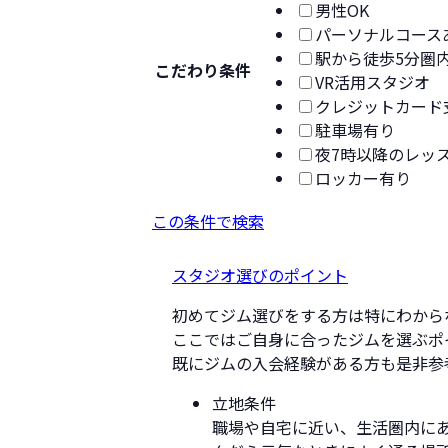
男性OK
パーソナルコース
駅から徒歩5分圏
こだわり条件
VR活用スタジオ
クレジットカード
駐車場有り
夜7時以降のレッ
ロッカー有り
この条件で検索
スタジオ選びのポイント
初めてジム選びをする方は特にわから
ここではご自身に合ったジムを選ぶポ
既にジムの入会経験がある方も是非参
立地条件
職場や自宅に近い、生活圏内に