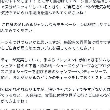
所をおすすめします！ とにかく最初はモチベーションを維持し
りで気分がスッキリしているときや、ご自宅近くで体が元気な
な気持ちでいられる場所を選んでみてくださいね！
 ご自身の楽しめるジャンルならモチベーションは維持しやす
選んでみてください！
メージをつけづらいかと思いますが、施設内の雰囲気は様々で
からご自身が居心地の良いジムを探してみてください！
ニティーが充実していて、手ぶらでレッスンに参加できるジムも
、ウェア・替えの下着・飲み物・シューズやグローブなどプロ
ッズに加えシャワーを浴びる際のシャンプーやボディーソープ
に加え、お金がかかるのどうかのチェックをしておくとストレ
部分はそれぞれありますが、狭いキャパシティで多すぎない人数
ができるなど。 入会前は、実際に体験や見学に行きご自身の安
事ができますね！