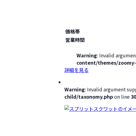
価格帯
営業時間
Warning
: Invalid argumen
content/themes/zoomy-
詳細を見る
Warning
: Invalid argument supp
child/taxonomy.php
on line
3