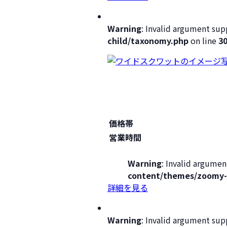
Warning
: Invalid argument supp
child/taxonomy.php
on line
3
価格帯
営業時間
Warning
: Invalid argumen
content/themes/zoomy-
詳細を見る
Warning
: Invalid argument supp