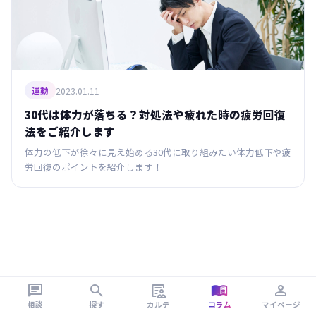
2023.01.11
運動
30代は体力が落ちる？対処法や疲れた時の疲労回復
法をご紹介します
体力の低下が徐々に見え始める30代に取り組みたい体力低下や疲
労回復のポイントを紹介します！





相談
探す
カルテ
コラム
マイページ