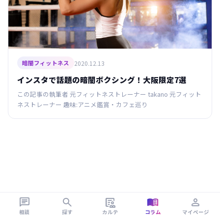
2020.12.13
暗闇フィットネス
インスタで話題の暗闇ボクシング！大阪限定7選
この記事の執筆者 元フィットネストレーナー takano 元フィット
ネストレーナー 趣味:アニメ鑑賞・カフェ巡り





相談
探す
カルテ
コラム
マイページ