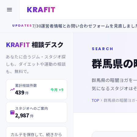
KRAFIT

7/30
運営者情報とお問い合わせフォームを見直しまし
UPDATES
KRAFIT
相談デスク
SEARCH
あなたに合うジム・スタジオ探
群馬県の
しも、ダイエットや運動の相談
も、無料で。
群馬県の暗闇ヨガを
累計相談件数
気になるスタジオは

今月 +9
439
件
TOP
群馬県の暗闇ヨガ

スタジオへのご案内

2,987
件
カルテを保存して、続きから