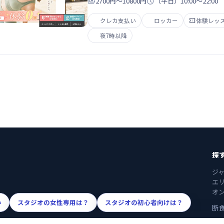

2700円～10800円

（平日）10:00～22:00 
クレカ支払い
ロッカー

体験レッ
夜7時以降
探
ジ
エ
オ
い
スタジオの女性専用は？
スタジオの初心者向けは？
断