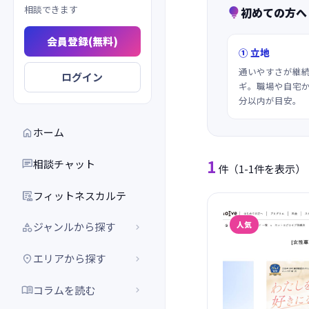
相談できます
初めての方へ

会員登録(無料)
① 立地
通いやすさが継
ログイン
ギ。職場や自宅か
分以内が目安。
ホーム

1
相談チャット

件
（1-1件を表示）
フィットネスカルテ

人気
ジャンルから探す


エリアから探す


コラムを読む

