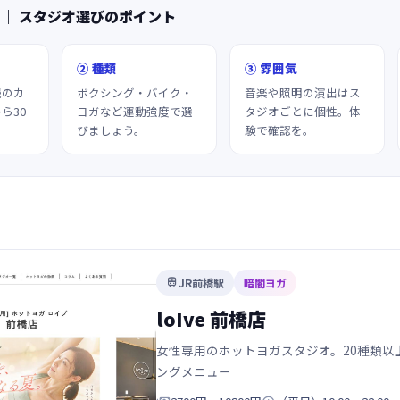
 ｜ スタジオ選びのポイント
② 種類
③ 雰囲気
続のカ
ボクシング・バイク・
音楽や照明の演出はス
ら30
ヨガなど運動強度で選
タジオごとに個性。体
びましょう。
験で確認を。
JR前橋駅
暗闇ヨガ

loIve 前橋店
女性専用のホットヨガスタジオ。20種類以上
ングメニュー