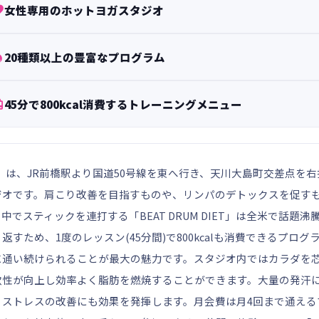

女性専用のホットヨガスタジオ

20種類以上の豊富なプログラム

45分で800kcal消費するトレーニングメニュー
橋店」は、JR前橋駅より国道50号線を東へ行き、天川大島町交差点
ジオです。肩こり改善を目指すものや、リンパのデトックスを促すも
中でスティックを連打する「BEAT DRUM DIET」は全米で話
返すため、1度のレッスン(45分間)で800kcalも消費できるプ
に通い続けられることが最大の魅力です。スタジオ内ではカラダを
軟性が向上し効率よく脂肪を燃焼することができます。大量の発汗
ストレスの改善にも効果を発揮します。月会費は月4回まで通えるプラ