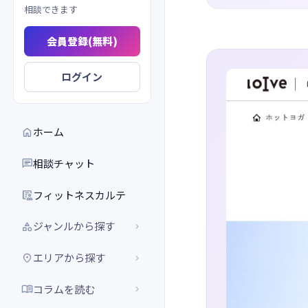
相談できます
会員登録(無料)
ログイン
ホーム

相談チャット

フィットネスカルテ

ジャンルから探す


エリアから探す


コラムを読む

