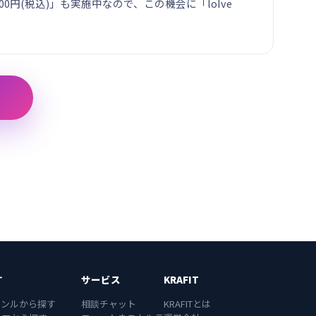
円(税込)」も実施中なので、この機会に「loIve
す
サービス
KRAFIT
ャンルから探す
相談チャット
KRAFITとは