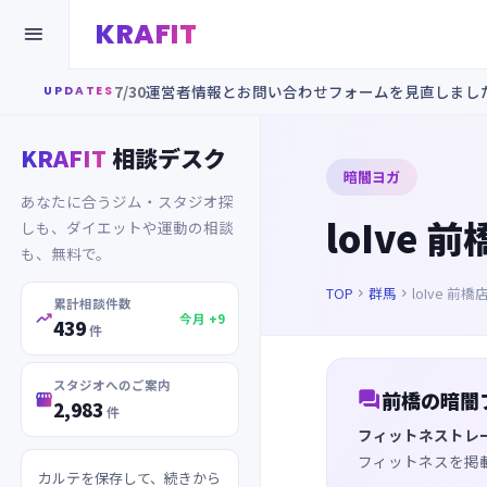
KRAFIT

7/30
運営者情報とお問い合わせフォームを見直しまし
UPDATES
KRAFIT
相談デスク
暗闇ヨガ
あなたに合うジム・スタジオ探
loIve 
しも、ダイエットや運動の相談
も、無料で。
TOP
群馬
loIve 前橋


累計相談件数

今月 +9
439
件
スタジオへのご案内

前橋の暗闇

2,983
件
フィットネストレ
フィットネスを掲
カルテを保存して、続きから