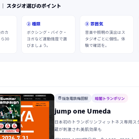
 ｜ スタジオ選びのポイント
② 種類
③ 雰囲気
続のカ
ボクシング・バイク・
音楽や照明の演出はス
ら30
ヨガなど運動強度で選
タジオごとに個性。体
びましょう。
験で確認を。
阪急電鉄梅田駅
暗闇トランポリン

jump one Umeda
日本初のトランポリンフィットネス専用スタ
蔵が刺激され美肌効果も