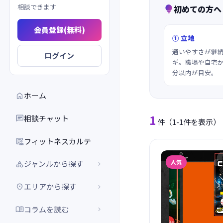
相談できます
初めての方へ

会員登録(無料)
① 立地
通いやすさが継
ログイン
ギ。職場や自宅か
分以内が目安。
ホーム

1
相談チャット

件
（1-1件を表示）
フィットネスカルテ

人気
ジャンルから探す


エリアから探す


コラムを読む

