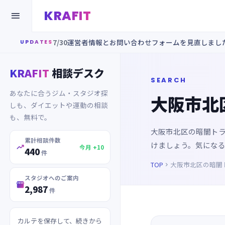
KRAFIT

7/30
運営者情報とお問い合わせフォームを見直しまし
UPDATES
KRAFIT
相談デスク
SEARCH
あなたに合うジム・スタジオ探
大阪市北
しも、ダイエットや運動の相談
も、無料で。
大阪市北区の暗闇ト
累計相談件数
けましょう。気にな

今月 +10
440
件
TOP
大阪市北区の暗闇

スタジオへのご案内

2,987
件
カルテを保存して、続きから