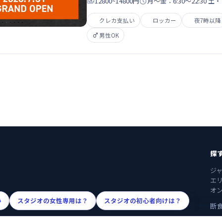

12800~14800円

月～金：6:30～22:30 土・
クレカ支払い
ロッカー
夜7時以降

男性OK
探
ジ
エ
オ
い
スタジオの女性専用は？
スタジオの初心者向けは？
断