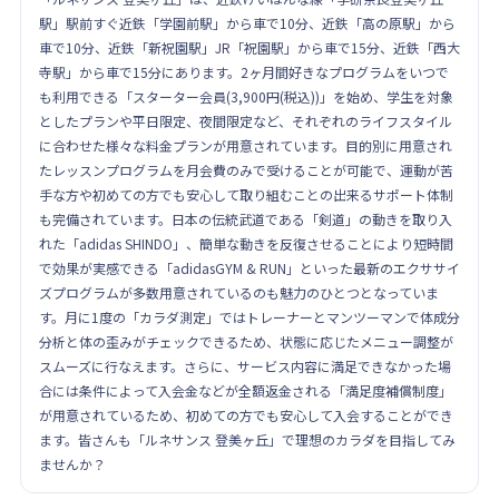
駅」駅前すぐ近鉄「学園前駅」から車で10分、近鉄「高の原駅」から
車で10分、近鉄「新祝園駅」JR「祝園駅」から車で15分、近鉄「西大
寺駅」から車で15分にあります。2ヶ月間好きなプログラムをいつで
も利用できる「スターター会員(3,900円(税込))」を始め、学生を対象
としたプランや平日限定、夜間限定など、それぞれのライフスタイル
に合わせた様々な料金プランが用意されています。目的別に用意され
たレッスンプログラムを月会費のみで受けることが可能で、運動が苦
手な方や初めての方でも安心して取り組むことの出来るサポート体制
も完備されています。日本の伝統武道である「剣道」の動きを取り入
れた「adidas SHINDO」、簡単な動きを反復させることにより短時間
で効果が実感できる「adidasGYM & RUN」といった最新のエクササイ
ズプログラムが多数用意されているのも魅力のひとつとなっていま
す。月に1度の「カラダ測定」ではトレーナーとマンツーマンで体成分
分析と体の歪みがチェックできるため、状態に応じたメニュー調整が
スムーズに行なえます。さらに、サービス内容に満足できなかった場
合には条件によって入会金などが全額返金される「満足度補償制度」
が用意されているため、初めての方でも安心して入会することができ
ます。皆さんも「ルネサンス 登美ヶ丘」で理想のカラダを目指してみ
ませんか？