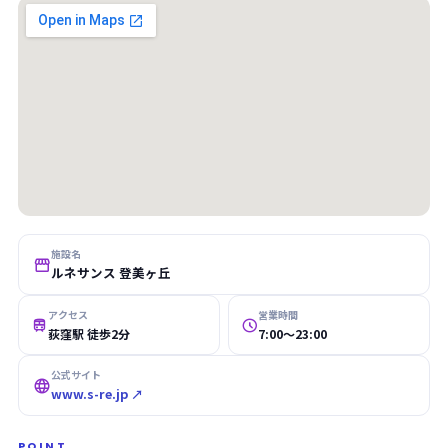
施設名

ルネサンス 登美ヶ丘
アクセス
営業時間


荻窪駅 徒歩2分
7:00〜23:00
公式サイト

www.s-re.jp ↗
POINT