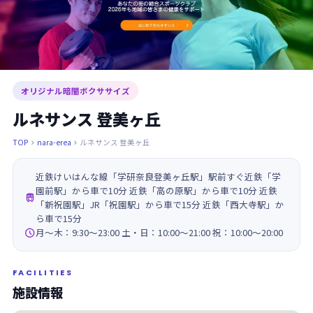
オリジナル暗闇ボクササイズ
ルネサンス 登美ヶ丘
TOP
nara-erea
ルネサンス 登美ヶ丘


近鉄けいはんな線「学研奈良登美ヶ丘駅」駅前すぐ近鉄「学
園前駅」から車で10分 近鉄「高の原駅」から車で10分 近鉄

「新祝園駅」JR「祝園駅」から車で15分 近鉄「西大寺駅」か
ら車で15分

月～木：9:30～23:00 土・日：10:00～21:00 祝：10:00～20:00
FACILITIES
施設情報