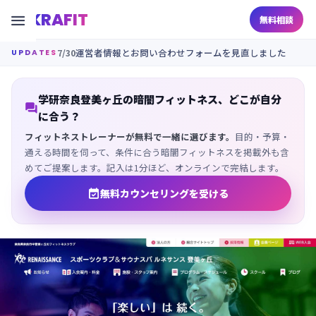
KRAFIT

無料相談
7/30
運営者情報とお問い合わせフォームを見直しました
UPDATES
学研奈良登美ヶ丘の暗闇フィットネス、どこが自分

に合う？
フィットネストレーナーが無料で一緒に選びます。
目的・予算・
通える時間を伺って、条件に合う暗闇フィットネスを掲載外も含
めてご提案します。記入は1分ほど、オンラインで完結します。

無料カウンセリングを受ける