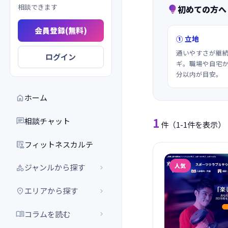
相談できます
初めての方へ

会員登録(無料)
① 立地
通いやすさが継
ログイン
ギ。職場や自宅か
分以内が目安。
ホーム

1
相談チャット

件
（1-1件を表示）
フィットネスカルテ

人気
ジャンルから探す


エリアから探す


コラムを読む

