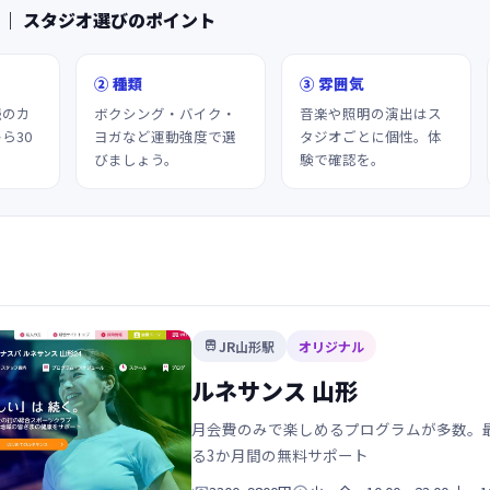
 ｜ スタジオ選びのポイント
② 種類
③ 雰囲気
続のカ
ボクシング・バイク・
音楽や照明の演出はス
ら30
ヨガなど運動強度で選
タジオごとに個性。体
びましょう。
験で確認を。
JR山形駅
オリジナル

ルネサンス 山形
月会費のみで楽しめるプログラムが多数。
る3か月間の無料サポート