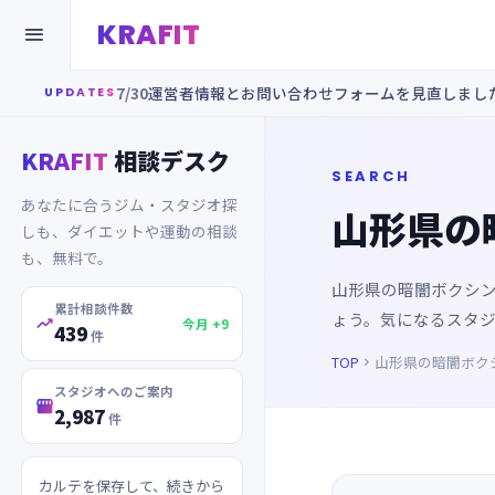
KRAFIT

7/30
運営者情報とお問い合わせフォームを見直しまし
UPDATES
KRAFIT
相談デスク
SEARCH
あなたに合うジム・スタジオ探
山形県の
しも、ダイエットや運動の相談
も、無料で。
山形県の暗闇ボクシ
累計相談件数
ょう。気になるスタ

今月 +9
439
件
TOP
山形県の暗闇ボク

スタジオへのご案内

2,987
件
カルテを保存して、続きから