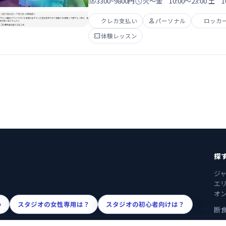

3300~9800円

火～金 10:00～23:00 土 1
クレカ支払い

パーソナル
ロッカ

体験レッスン
探
ジ
エ
オ
い
スタジオの女性専用は？
スタジオの初心者向けは？
断