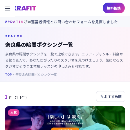
KRAFIT

無料相談
7/30
運営者情報とお問い合わせフォームを見直しました
UPDATES
SEARCH
奈良県の暗闇ボクシング一覧
奈良県の暗闇ボクシングを一覧で比較できます。エリア・ジャンル・料金か
ら絞り込んで、あなたにぴったりのスタジオを見つけましょう。気になるス
タジオはそのまま体験レッスンの申し込みも可能です。
TOP
奈良県の暗闇ボクシング一覧

1

おすすめ順
件
（1-1件）
人気