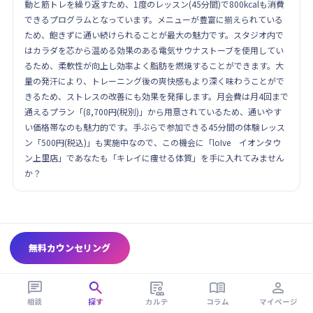
動と筋トレを繰り返すため、1度のレッスン(45分間)で800kcalも消費
できるプログラムとなっています。メニューが豊富に揃えられている
ため、飽きずに通い続けられることが最大の魅力です。スタジオ内で
はカラダを芯から温める効果のある電気サウナストーブを使用してい
るため、柔軟性が向上し効率よく脂肪を燃焼することができます。大
量の発汗により、トレーニング後の爽快感もより深く味わうことがで
きるため、ストレスの改善にも効果を発揮します。月会費は月4回まで
通えるプラン「(8,700円(税別)」から用意されているため、通いやす
い価格帯なのも魅力的です。手ぶらで参加できる45分間の体験レッス
ン「500円(税込)」も実施中なので、この機会に「loIve イオンタウ
ン上里店」であなたも「キレイに痩せる体質」を手に入れてみません
か？
無料カウンセリング





相談
探す
カルテ
コラム
マイページ