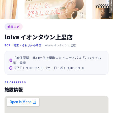
暗闇ヨガ
loIve イオンタウン上里店
TOP
埼玉
それ以外の埼玉
loIve イオンタウン上里店



「神保原駅」北口から上里町コミュニティバス「こむぎっち

号」乗車

（平日）9:30～22:00 （土・日・祝）9:30～19:00
FACILITIES
施設情報