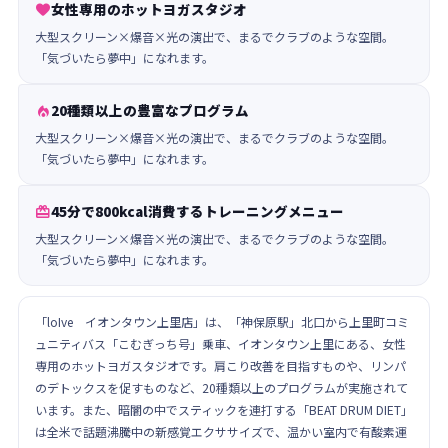
女性専用のホットヨガスタジオ

大型スクリーン×爆音×光の演出で、まるでクラブのような空間。
「気づいたら夢中」になれます。
20種類以上の豊富なプログラム

大型スクリーン×爆音×光の演出で、まるでクラブのような空間。
「気づいたら夢中」になれます。
45分で800kcal消費するトレーニングメニュー

大型スクリーン×爆音×光の演出で、まるでクラブのような空間。
「気づいたら夢中」になれます。
「loIve イオンタウン上里店」は、「神保原駅」北口から上里町コミ
ュニティバス「こむぎっち号」乗車、イオンタウン上里にある、女性
専用のホットヨガスタジオです。肩こり改善を目指すものや、リンパ
のデトックスを促すものなど、20種類以上のプログラムが実施されて
います。また、暗闇の中でスティックを連打する「BEAT DRUM DIET」
は全米で話題沸騰中の新感覚エクササイズで、温かい室内で有酸素運