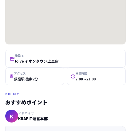
施設名

loIve イオンタウン上里店
アクセス
営業時間


荻窪駅 徒歩2分
7:00〜23:00
POINT
おすすめポイント
アドバイザー
K
KRAFIT運営本部