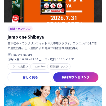
暗闇トランポリン
jump one Shibuya
日本初のトランポリンフィットネス専用スタジオ。ランニングの1.7倍
の運動効果。上下運動により内蔵が刺激され美肌効果も
12800~14800円

月～金：6:30～22:30 土・日・祝日：9:15～18:30

クレカ支払い
ロッカー
体験レッスン

無料カウンセリング
詳しく見る