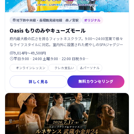
地下鉄中央線・長堀鶴見緑地線 森ノ宮駅
オリジナル

Oasis もりのみやキューズモール
府内最大級の広さを誇るフィットネスクラブ。9:00〜24:00営業で様々
なライフスタイルに対応。室内外に設置された癒やしのSPAジャグジー
9,014円〜49,500円

平日:9:00‐24:00 土曜:9:00‐22:00 日祝:9:0…

オンラインレッスン
クレカ支払い
パーソナル

無料カウンセリング
詳しく見る