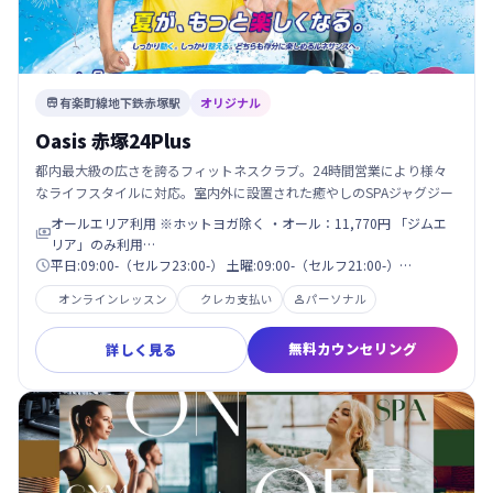
有楽町線地下鉄赤塚駅
オリジナル

Oasis 赤塚24Plus
都内最大級の広さを誇るフィットネスクラブ。24時間営業により様々
なライフスタイルに対応。室内外に設置された癒やしのSPAジャグジー
オールエリア利用 ※ホットヨガ除く ・オール：11,770円 「ジムエ

リア」のみ利用…
平日:09:00-（セルフ23:00-） 土曜:09:00-（セルフ21:00-）…

オンラインレッスン
クレカ支払い
パーソナル

無料カウンセリング
詳しく見る