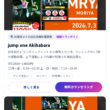
JR東京メトロ日比谷線秋葉原駅
暗闇トランポリン

jump one Akihabara
日本初のトランポリンフィットネス専用スタジオ。ランニングの1.7倍
の運動効果。上下運動により内蔵が刺激され美肌効果も
12800~14800円

月～金：6:30～22:30 土・日・祝日：7:15～20:45

クレカ支払い
ロッカー
体験レッスン

無料カウンセリング
詳しく見る