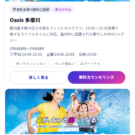
東急多摩川線矢口渡駅
オリジナル

Oasis 多摩川
都内最大級の広さを誇るフィットネスクラブ。10:00〜22:30営業で
様々なライフスタイルに対応。室内外に設置された癒やしのSPAジャグ
ジー
6480円〜59400円

平日:10:00-22:30 土曜:10:00-22:00 日祝:10:00…

オンラインレッスン
クレカ支払い
パーソナル

無料カウンセリング
詳しく見る