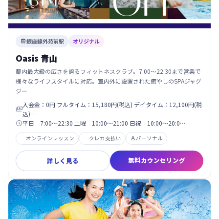
銀座線外苑前駅
オリジナル

Oasis 青山
都内最大級の広さを誇るフィットネスクラブ。7:00〜22:30まで営業で
様々なライフスタイルに対応。室内外に設置された癒やしのSPAジャグ
ジー
入会金：0円 フルタイム：15,180円(税込) デイタイム：12,100円(税

込)…
平日 7:00～22:30 土曜 10:00～21:00 日祝 10:00～20:0…

オンラインレッスン
クレカ支払い
パーソナル

無料カウンセリング
詳しく見る