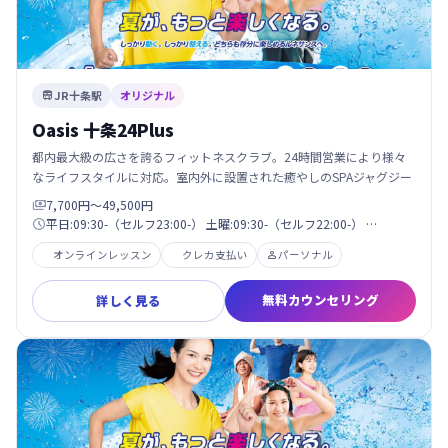
JR十条駅
オリジナル

Oasis 十条24Plus
都内最大級の広さを誇るフィットネスクラブ。24時間営業により様々
なライフスタイルに対応。室内外に設置された癒やしのSPAジャグジー
7,700円〜49,500円

平日:09:30-（セルフ23:00-） 土曜:09:30-（セルフ22:00-） …

オンラインレッスン
クレカ支払い
パーソナル

無料カウンセリング
詳しく見る