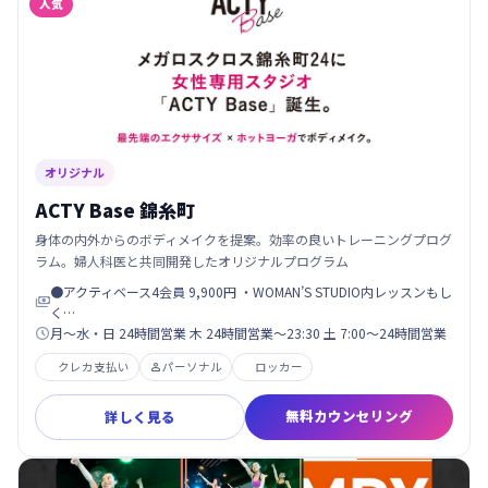
人気
オリジナル
ACTY Base 錦糸町
身体の内外からのボディメイクを提案。効率の良いトレーニングプログ
ラム。婦人科医と共同開発したオリジナルプログラム
●アクティベース4会員 9,900円 ・WOMAN’S STUDIO内レッスンもし

く…
月～水・日 24時間営業 木 24時間営業～23:30 土 7:00～24時間営業

クレカ支払い
パーソナル
ロッカー

無料カウンセリング
詳しく見る