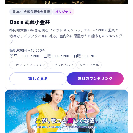
JR中央線武蔵小金井駅
オリジナル

Oasis 武蔵小金井
都内最大級の広さを誇るフィットネスクラブ。9:00〜23:00の営業で
様々なライフスタイルに対応。室内外に設置された癒やしのSPAジャグ
ジー
8,030円〜49,500円

平日:9:00-23:00 土曜:9:00-22:00 日曜:9:00-20…

オンラインレッスン
クレカ支払い
パーソナル

無料カウンセリング
詳しく見る