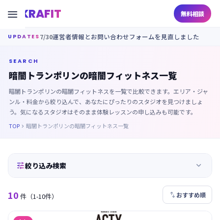
KRAFIT

無料相談
7/30
運営者情報とお問い合わせフォームを見直しました
UPDATES
SEARCH
暗闇トランポリンの暗闇フィットネス一覧
暗闇トランポリンの暗闇フィットネスを一覧で比較できます。エリア・ジャ
ンル・料金から絞り込んで、あなたにぴったりのスタジオを見つけましょ
う。気になるスタジオはそのまま体験レッスンの申し込みも可能です。
TOP
暗闇トランポリンの暗闇フィットネス一覧



絞り込み検索
10

おすすめ順
件
（1-10件）