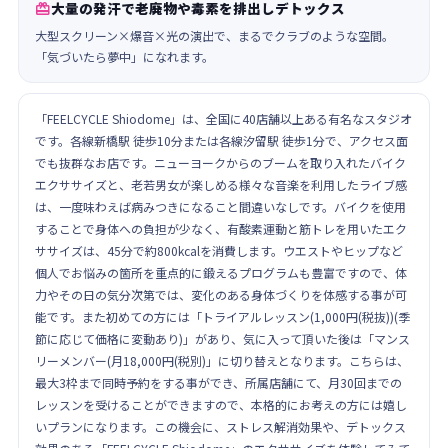
大量の発汗で老廃物や毒素を排出しデトックス

大型スクリーン×爆音×光の演出で、まるでクラブのような空間。
「気づいたら夢中」になれます。
「FEELCYCLE Shiodome」は、全国に40店舗以上ある有名なスタジオ
です。各線新橋駅 徒歩10分または各線汐留駅 徒歩1分で、アクセス面
でも抜群なお店です。ニューヨークからのブームを取り入れたバイク
エクササイズと、老若男女が楽しめる様々な音楽を利用したライブ感
は、一度味わえば病みつきになること間違いなしです。バイクを使用
することで身体への負担が少なく、有酸素運動と筋トレを用いたエク
ササイズは、45分で約800kcalを消費します。ウエストやヒップなど
個人でお悩みの箇所を重点的に鍛えるプログラムも豊富ですので、体
力やその日の気分次第では、変化のある身体づくりを体感する事が可
能です。また初めての方には「トライアルレッスン(1,000円(税抜))(季
節に応じて価格に変動あり)」があり、気に入って頂いた後は「マンス
リーメンバー(月18,000円(税別)」に切り替えとなります。こちらは、
最大3枠まで同時予約をする事ができ、所属店舗にて、月30回までの
レッスンを受けることができますので、本格的にお考えの方には嬉し
いプランになります。この機会に、ストレス解消効果や、デトックス