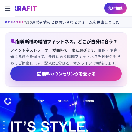
KRAFIT

無料相談
7/30
運営者情報とお問い合わせフォームを見直しました
UPDATES

各線新橋の暗闇フィットネス、どこが自分に合う？
フィットネストレーナーが無料で一緒に選びます。
目的・予算・
通える時間を伺って、条件に合う暗闇フィットネスを掲載外も含
めてご提案します。記入は1分ほど、オンラインで完結します。

無料カウンセリングを受ける