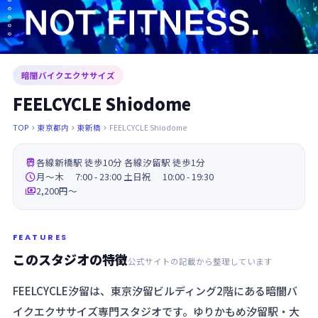
暗闇バイクエクササイズ
FEELCYCLE Shiodome
TOP
東京都内
東新橋
FEELCYCLE Shiodome




各線新橋駅 徒歩10分 各線汐留駅 徒歩1分

月～木 7:00 - 23:00 土日祝 10:00 - 19:30

2,200円〜
FEATURES
このスタジオの特徴
公式サイトの記載から整理しています
FEELCYCLE汐留は、東京汐留ビルディング2階にある暗闇バ
イクエクササイズ専門スタジオです。ゆりかもめ汐留駅・大