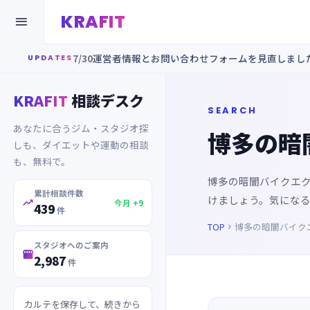
KRAFIT

7/30
運営者情報とお問い合わせフォームを見直しまし
UPDATES
KRAFIT
相談デスク
SEARCH
あなたに合うジム・スタジオ探
博多の暗
しも、ダイエットや運動の相談
も、無料で。
博多の暗闇バイクエ
累計相談件数
けましょう。気にな

今月 +9
439
件
TOP
博多の暗闇バイク

スタジオへのご案内

2,987
件
カルテを保存して、続きから