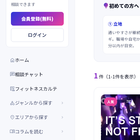
相談できます
初めての方へ

会員登録(無料)
① 立地
通いやすさが継
ログイン
ギ。職場や自宅か
分以内が目安。
ホーム

1
相談チャット

件
（1-1件を表示）
フィットネスカルテ

人気
ジャンルから探す


エリアから探す


コラムを読む

