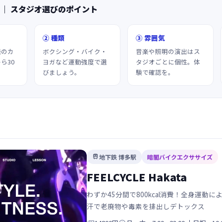
 ｜ スタジオ選びのポイント
② 種類
③ 雰囲気
続のカ
ボクシング・バイク・
音楽や照明の演出はス
ら30
ヨガなど運動強度で選
タジオごとに個性。体
びましょう。
験で確認を。
地下鉄 博多駅
暗闇バイクエクササイズ

FEELCYCLE Hakata
わずか45分間で800kcal消費！全身運
汗で老廃物や毒素を排出しデトックス