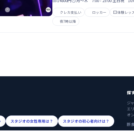

14800円

月～木 7:00 - 23:00 土日祝 10:00
クレカ支払い
ロッカー

体験レッ
夜7時以降
探
ジ
エ
オ
い
スタジオの女性専用は？
スタジオの初心者向けは？
断