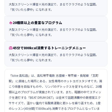
大型スクリーン×爆音×光の演出で、まるでクラブのような空間。
「気づいたら夢中」になれます。
20種類以上の豊富なプログラム

大型スクリーン×爆音×光の演出で、まるでクラブのような空間。
「気づいたら夢中」になれます。
45分で800kcal消費するトレーニングメニュー

大型スクリーン×爆音×光の演出で、まるでクラブのような空間。
「気づいたら夢中」になれます。
「loIve 高松店」は、高松琴平電鉄 志度線・琴平線・長尾線 「瓦町
駅」 に直結した場所にある、女性専用のホットヨガスタジオです。肩
こり改善を目指すものや、リンパのデトックスを促すものなど、20種
類以上のプログラムが実施されています。また、暗闇の中でスティッ
クを連打する「BEAT DRUM DIET」は全米で話題沸騰中の新感覚エク
ササイズで、温かい室内で有酸素運動と筋トレを繰り返すため、1度
のレッスン(45分間)で800kcalも消費できるプログラムとなっていま