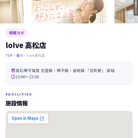
暗闇ヨガ
loIve 高松店
TOP
香川
loIve 高松店



高松琴平電鉄 志度線・琴平線・長尾線 「瓦町駅」 直結

10:00～22:00
FACILITIES
施設情報