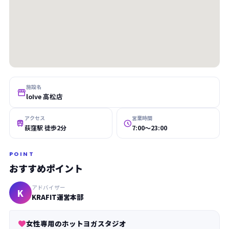
施設名

loIve 高松店
アクセス
営業時間


荻窪駅 徒歩2分
7:00〜23:00
POINT
おすすめポイント
アドバイザー
K
KRAFIT運営本部
女性専用のホットヨガスタジオ
