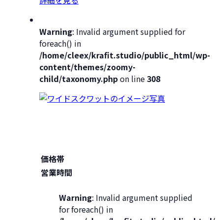
Warning
: Invalid argument supplied for
foreach() in
/home/cleex/krafit.studio/public_html/wp-
content/themes/zoomy-
child/taxonomy.php
on line
308
価格帯
営業時間
Warning
: Invalid argument supplied
for foreach() in