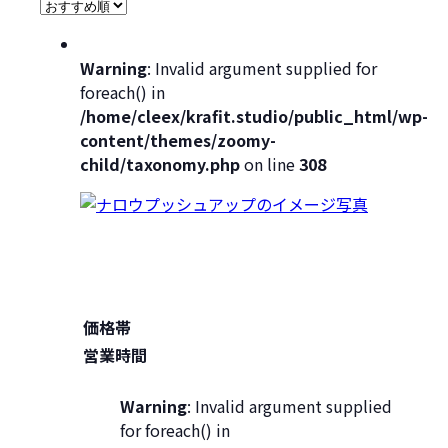
Warning
: Invalid argument supplied for
foreach() in
/home/cleex/krafit.studio/public_html/wp-
content/themes/zoomy-
child/taxonomy.php
on line
308
価格帯
営業時間
Warning
: Invalid argument supplied
for foreach() in