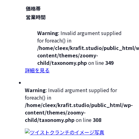
価格帯
営業時間
Warning
: Invalid argument supplied
for foreach() in
/home/cleex/krafit.studio/public_html/
content/themes/zoomy-
child/taxonomy.php
on line
349
詳細を見る
Warning
: Invalid argument supplied for
foreach() in
/home/cleex/krafit.studio/public_html/wp-
content/themes/zoomy-
child/taxonomy.php
on line
308