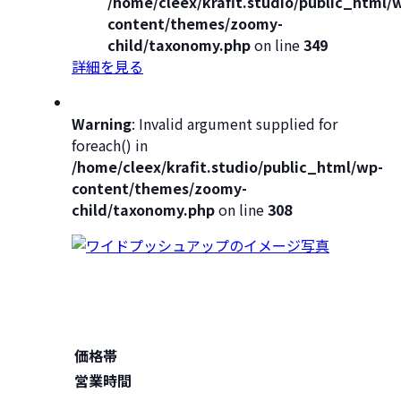
/home/cleex/krafit.studio/public_html/
content/themes/zoomy-
child/taxonomy.php
on line
349
詳細を見る
Warning
: Invalid argument supplied for
foreach() in
/home/cleex/krafit.studio/public_html/wp-
content/themes/zoomy-
child/taxonomy.php
on line
308
価格帯
営業時間