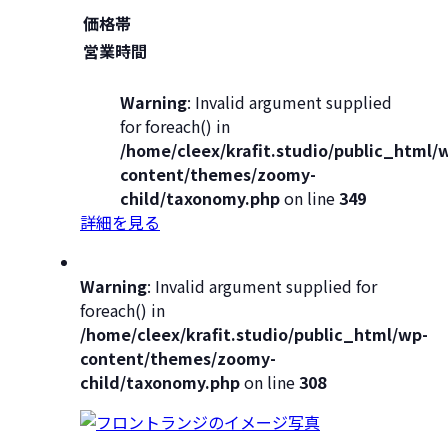
価格帯
営業時間
Warning
: Invalid argument supplied
for foreach() in
/home/cleex/krafit.studio/public_html/
content/themes/zoomy-
child/taxonomy.php
on line
349
詳細を見る
Warning
: Invalid argument supplied for
foreach() in
/home/cleex/krafit.studio/public_html/wp-
content/themes/zoomy-
child/taxonomy.php
on line
308