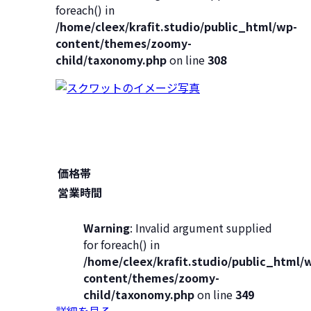
foreach() in
/home/cleex/krafit.studio/public_html/wp-
content/themes/zoomy-
child/taxonomy.php
on line
308
価格帯
営業時間
Warning
: Invalid argument supplied
for foreach() in
/home/cleex/krafit.studio/public_html/
content/themes/zoomy-
child/taxonomy.php
on line
349
詳細を見る