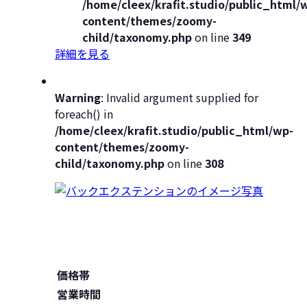
/home/cleex/krafit.studio/public_html/
content/themes/zoomy-
child/taxonomy.php
on line
349
詳細を見る
Warning
: Invalid argument supplied for
foreach() in
/home/cleex/krafit.studio/public_html/wp-
content/themes/zoomy-
child/taxonomy.php
on line
308
価格帯
営業時間