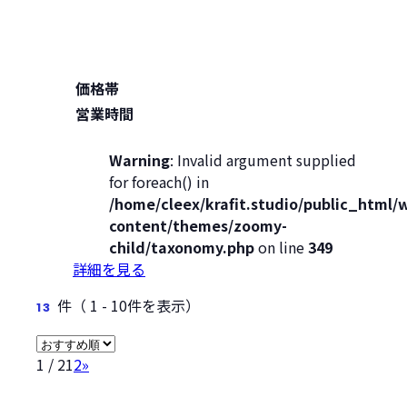
価格帯
営業時間
Warning
: Invalid argument supplied
for foreach() in
/home/cleex/krafit.studio/public_html/
content/themes/zoomy-
child/taxonomy.php
on line
349
詳細を見る
件
（ 1 - 10件を表示）
13
1 / 2
1
2
»