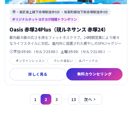
・東武東上線下赤塚駅徒歩5分 ・有楽町線地下鉄赤塚駅徒歩3分

オリジナルホットヨガヨガ暗闇トランポリン
Oasis 赤塚24Plus（現ルネサンス 赤塚24）
都内最大級の広さを誇るフィットネスクラブ。24時間営業により様々
なライフスタイルに対応。室内外に設置された癒やしのSPAジャグジー
平日:09:00-（セルフ23:00-） 土曜:09:00-（セルフ21:00-） …

オンラインレッスン
クレカ支払い
パーソナル

無料カウンセリング
詳しく見る
次へ

1
2
3
…
13