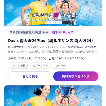
京王相模原線南大沢駅徒歩4分
暗闇ボクササイズ

Oasis 南大沢24Plus（現ルネサンス 南大沢24）
都内最大級の広さを誇るフィットネスクラブ。24時間営業により様々
なライフスタイルに対応。室内外に設置された癒やしのSPAジャグジー
平日:10:00-（セルフ23:00-） 土曜:10:00-（セルフ22:00-） …

クレカ支払い
パーソナル
ロッカー

無料カウンセリング
詳しく見る