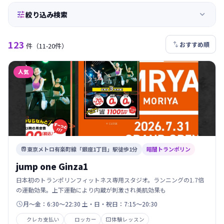


絞り込み検索
123

おすすめ順
件
（11-20件）
人気
東京メトロ有楽町線「銀座1丁目」駅徒歩1分
暗闇トランポリン

jump one Ginza1
日本初のトランポリンフィットネス専用スタジオ。ランニングの1.7倍
の運動効果。上下運動により内蔵が刺激され美肌効果も
月～金：6:30～22:30 土・日・祝日：7:15～20:30

クレカ支払い
ロッカー
体験レッスン
