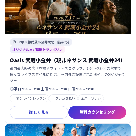
JR中央線武蔵小金井駅北口徒歩3分

オリジナルヨガ暗闇トランポリン
Oasis 武蔵小金井（現ルネサンス 武蔵小金井24）
都内最大級の広さを誇るフィットネスクラブ。9:00〜23:00の営業で
様々なライフスタイルに対応。室内外に設置された癒やしのSPAジャグ
ジー
平日:9:00-23:00 土曜:9:00-22:00 日曜:9:00-20:00 …

オンラインレッスン
クレカ支払い
パーソナル

無料カウンセリング
詳しく見る