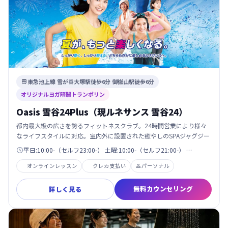
東急池上線 雪が谷大塚駅徒歩6分 御嶽山駅徒歩6分

オリジナルヨガ暗闇トランポリン
Oasis 雪谷24Plus（現ルネサンス 雪谷24）
都内最大級の広さを誇るフィットネスクラブ。24時間営業により様々
なライフスタイルに対応。室内外に設置された癒やしのSPAジャグジー
平日:10:00-（セルフ23:00-） 土曜:10:00-（セルフ21:00-） …

オンラインレッスン
クレカ支払い
パーソナル

無料カウンセリング
詳しく見る