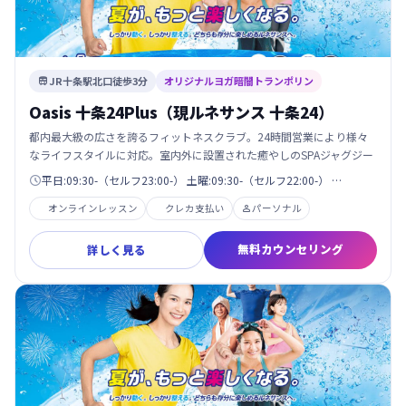
JR十条駅北口徒歩3分
オリジナルヨガ暗闇トランポリン

Oasis 十条24Plus（現ルネサンス 十条24）
都内最大級の広さを誇るフィットネスクラブ。24時間営業により様々
なライフスタイルに対応。室内外に設置された癒やしのSPAジャグジー
平日:09:30-（セルフ23:00-） 土曜:09:30-（セルフ22:00-） …

オンラインレッスン
クレカ支払い
パーソナル

無料カウンセリング
詳しく見る