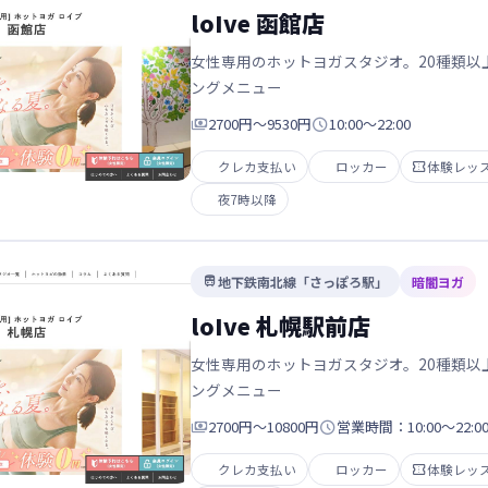
loIve 函館店
女性専用のホットヨガスタジオ。20種類以上
ングメニュー

2700円～9530円

10:00～22:00
クレカ支払い
ロッカー

体験レッ
夜7時以降
地下鉄南北線「さっぽろ駅」
暗闇ヨガ

loIve 札幌駅前店
女性専用のホットヨガスタジオ。20種類以上
ングメニュー

2700円～10800円

営業時間：10:00～22:0
クレカ支払い
ロッカー

体験レッ