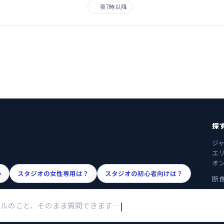
夜7時以降
探
ジ
エ
オ
い
スタジオの女性専用は？
スタジオの初心者向けは？
断
ンルのこと、そのまま質問できます…