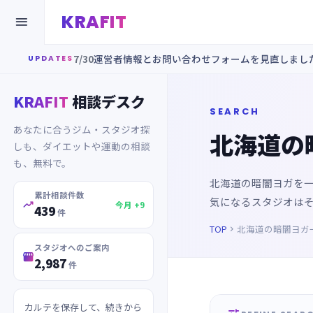
KRAFIT

7/30
運営者情報とお問い合わせフォームを見直しまし
UPDATES
KRAFIT
相談デスク
SEARCH
あなたに合うジム・スタジオ探
北海道の
しも、ダイエットや運動の相談
も、無料で。
北海道の暗闇ヨガを
累計相談件数
気になるスタジオは

今月 +9
439
件
TOP
北海道の暗闇ヨガ

スタジオへのご案内

2,987
件
カルテを保存して、続きから