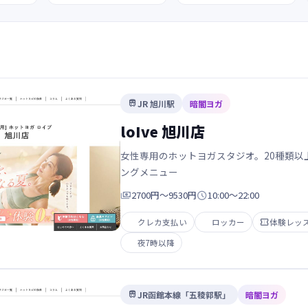
JR 旭川駅
暗闇ヨガ

loIve 旭川店
女性専用のホットヨガスタジオ。20種類以上
ングメニュー

2700円～9530円

10:00～22:00
クレカ支払い
ロッカー

体験レッ
夜7時以降
JR函館本線「五稜郭駅」
暗闇ヨガ
