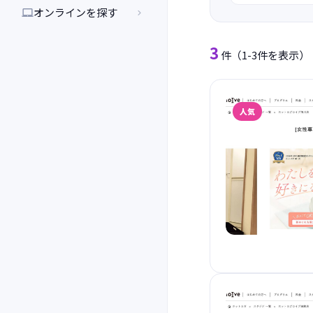
オンラインを探す


3
件
（1-3件を表示）
人気