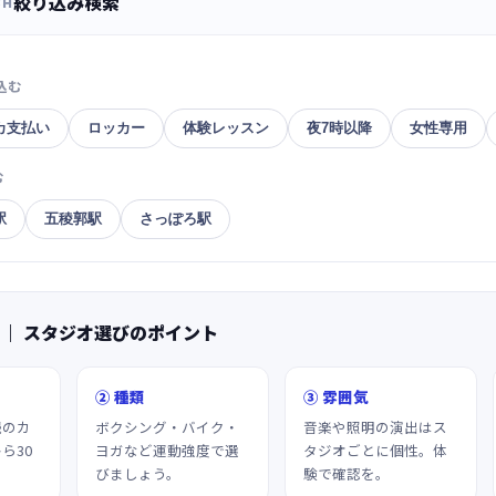
絞り込み検索
CH
込む
カ支払い
ロッカー
体験レッスン
夜7時以降
女性専用
む
駅
五稜郭駅
さっぽろ駅
 ｜ スタジオ選びのポイント
② 種類
③ 雰囲気
続のカ
ボクシング・バイク・
音楽や照明の演出はス
ら30
ヨガなど運動強度で選
タジオごとに個性。体
びましょう。
験で確認を。