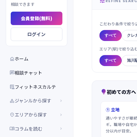

REFINE SEAR
相談できます
会員登録(無料)
こだわり条件で絞り
ログイン
すべて
クレ
エリア(駅)で絞り込
ホーム

すべて
旭川
相談チャット

フィットネスカルテ

初めての方へ

ジャンルから探す


① 立地
エリアから探す


通いやすさが継
ギ。職場や自宅か
コラムを読む


分以内が目安。