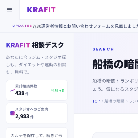
KRAFIT

7/30
運営者情報とお問い合わせフォームを見直しまし
UPDATES
KRAFIT
相談デスク
SEARCH
あなたに合うジム・スタジオ探
船橋の暗
しも、ダイエットや運動の相談
も、無料で。
船橋の暗闇トランポ
累計相談件数
ょう。気になるスタ

今月 +8
438
件
TOP
船橋の暗闇トラン

スタジオへのご案内

2,983
件
カルテを保存して、続きから