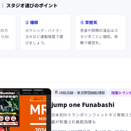
 ｜ スタジオ選びのポイント
② 種類
③ 雰囲気
続のカ
ボクシング・バイク・
音楽や照明の演出はス
ら30
ヨガなど運動強度で選
タジオごとに個性。体
びましょう。
験で確認を。
JR総武線・東武野田線船橋駅
暗闇トラン

jump one Funabashi
日本初のトランポリンフィットネス専用スタ
蔵が刺激され美肌効果も