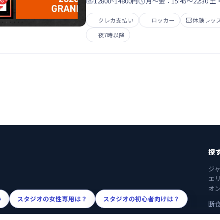

12800~14800円

月～金：15:45～22:30 土
クレカ支払い
ロッカー

体験レッ
夜7時以降
探
ジ
エ
オ
い
スタジオの女性専用は？
スタジオの初心者向けは？
断