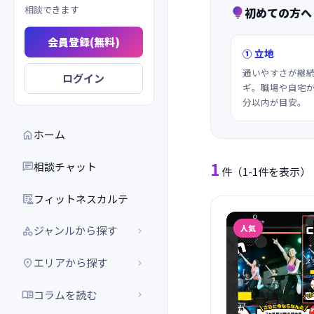
相談できます
初めての方へ

会員登録(無料)
① 立地
通いやすさが継
ログイン
ギ。職場や自宅か
分以内が目安。
ホーム

1
相談チャット

件
（1-1件を表示）
フィットネスカルテ

人気
ジャンルから探す


エリアから探す


コラムを読む

