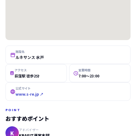
施設名

ルネサンス 水戸
アクセス
営業時間


荻窪駅 徒歩2分
7:00〜23:00
公式サイト

www.s-re.jp ↗
POINT
おすすめポイント
アドバイザー
K
KRAFIT運営本部