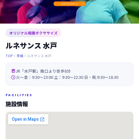
オリジナル暗闇ボクササイズ
ルネサンス 水戸
TOP
茨城
ルネサンス 水戸



JR「水戸駅」南口より徒歩8分

火～金：9:30～23:00 土：9:30～22:30 日・祝:9:30～18:30
FACILITIES
施設情報