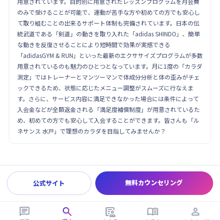
用意されています。目的別に用意されたレッスンプログラムを月会費
のみで受けることが可能で、運動が苦手な方や初めての方でも安心し
て取り組むことの出来るサポート体制も完備されています。日本の伝
統武道である「剣道」の動きを取り入れた「adidas SHINDO」、簡単
な動きを反復させることにより短時間で効果が実感できる
「adidasGYM & RUN」といった最新のエクササイズプログラムが多数
用意されているのも魅力のひとつとなっています。月に1度の「カラダ
測定」ではトレーナーとマンツーマンで体成分分析と体の歪みがチェ
ックできるため、状態に応じたメニュー調整がスムーズに行なえま
す。さらに、サービス内容に満足できなかった場合には条件によって
入会金などが全額返金される「満足度補償制度」が用意されているた
め、初めての方でも安心して入会することができます。皆さんも「ル
ネサンス 水戸」で理想のカラダを目指してみませんか？
無料カウンセリング
公式サイト




