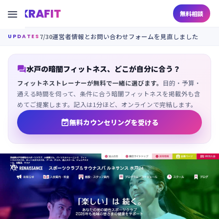
KRAFIT

無料相談
7/30
運営者情報とお問い合わせフォームを見直しました
UPDATES

水戸の暗闇フィットネス、どこが自分に合う？
フィットネストレーナーが無料で一緒に選びます。
目的・予算・
通える時間を伺って、条件に合う暗闇フィットネスを掲載外も含
めてご提案します。記入は1分ほど、オンラインで完結します。

無料カウンセリングを受ける