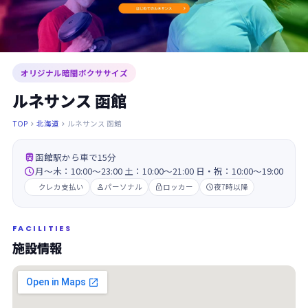
オリジナル暗闇ボクササイズ
ルネサンス 函館
TOP
北海道
ルネサンス 函館



函館駅から車で15分

月～木：10:00～23:00 土：10:00～21:00 日・祝：10:00～19:00
クレカ支払い
パーソナル
ロッカー
夜7時以降



FACILITIES
施設情報