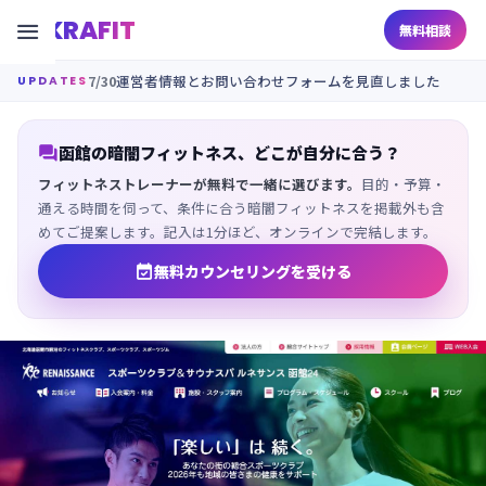
KRAFIT

無料相談
7/30
運営者情報とお問い合わせフォームを見直しました
UPDATES

函館の暗闇フィットネス、どこが自分に合う？
フィットネストレーナーが無料で一緒に選びます。
目的・予算・
通える時間を伺って、条件に合う暗闇フィットネスを掲載外も含
めてご提案します。記入は1分ほど、オンラインで完結します。

無料カウンセリングを受ける