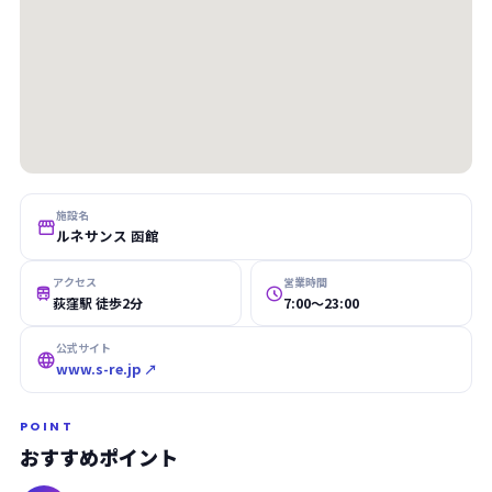
施設名

ルネサンス 函館
アクセス
営業時間


荻窪駅 徒歩2分
7:00〜23:00
公式サイト

www.s-re.jp ↗
POINT
おすすめポイント