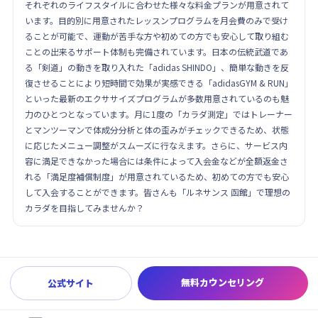
それぞれのライフスタイルに合わせた様々な料金プランが用意されて
います。目的別に用意されたレッスンプログラムを月会費のみで受け
ることが可能で、運動が苦手な方や初めての方でも安心して取り組む
ことの出来るサポート体制も完備されています。日本の伝統武道であ
る「剣道」の動きを取り入れた「adidas SHINDO」、簡単な動きを反
復させることにより短時間で効果が実感できる「adidasGYM & RUN」
といった最新のエクササイズプログラムが多数用意されているのも魅
力のひとつとなっています。月に1度の「カラダ測定」ではトレーナー
とマンツーマンで体成分分析と体の歪みがチェックできるため、状態
に応じたメニュー調整がスムーズに行なえます。さらに、サービス内
容に満足できなかった場合には条件によって入会金などが全額返金さ
れる「満足度補償制度」が用意されているため、初めての方でも安心
して入会することができます。皆さんも「ルネサンス 函館」で理想の
カラダを目指してみませんか？
無料カウンセリング
公式サイト