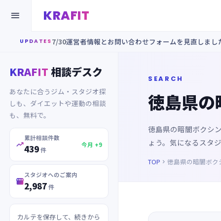
KRAFIT

7/30
運営者情報とお問い合わせフォームを見直しまし
UPDATES
KRAFIT
相談デスク
SEARCH
あなたに合うジム・スタジオ探
徳島県の
しも、ダイエットや運動の相談
も、無料で。
徳島県の暗闇ボクシ
累計相談件数
ょう。気になるスタ

今月 +9
439
件
TOP
徳島県の暗闇ボク

スタジオへのご案内

2,987
件
カルテを保存して、続きから