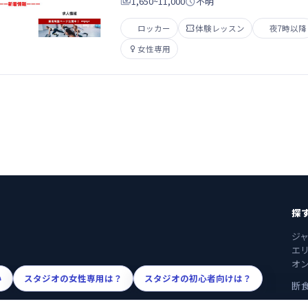

1,650~11,000

不明
ロッカー

体験レッスン
夜7時以降

女性専用
探
ジ
エ
オ
い
スタジオの女性専用は？
スタジオの初心者向けは？
断