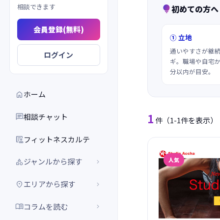
相談できます
初めての方へ

会員登録(無料)
① 立地
通いやすさが継
ログイン
ギ。職場や自宅か
分以内が目安。
ホーム

1
相談チャット

件
（1-1件を表示）
フィットネスカルテ

人気
ジャンルから探す


エリアから探す


コラムを読む

