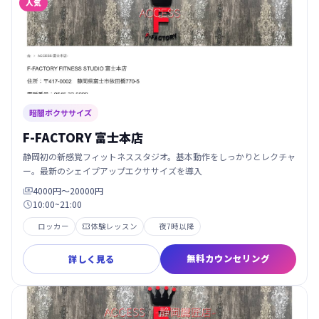
人気
暗闇ボクササイズ
F-FACTORY 富士本店
静岡初の新感覚フィットネススタジオ。基本動作をしっかりとレクチャ
ー。最新のシェイプアップエクササイズを導入
4000円～20000円

10:00~21:00

ロッカー
体験レッスン
夜7時以降

無料カウンセリング
詳しく見る