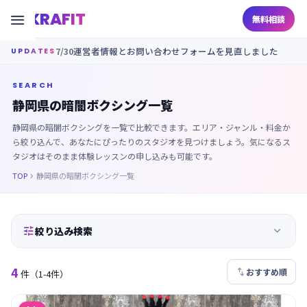
KRAFIT

無料相談
7/30
運営者情報とお問い合わせフォームを見直しました
UPDATES
SEARCH
静岡県の暗闇ボクシング一覧
静岡県の暗闇ボクシングを一覧で比較できます。エリア・ジャンル・料金か
ら絞り込んで、あなたにぴったりのスタジオを見つけましょう。気になるス
タジオはそのまま体験レッスンの申し込みも可能です。
TOP
静岡県の暗闇ボクシング一覧



絞り込み検索
4

おすすめ順
件
（1-4件）