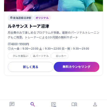
東海道線沼津駅
オリジナル

ルネサンス トーア沼津
月会費のみで楽しめるプログラムが多数。最新のパーソナルトレーニン
グもご用意。トレーナーによる3か月間の無料サポート
4800~9900円

火～金：9:30～23:00 土：9:30～22:00 日・祝：9:30～19:00

クレカ支払い
パーソナル
ロッカー

無料カウンセリング
詳しく見る




