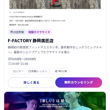
日吉町駅
暗闇ボクササイズ

F-FACTORY 静岡鷹匠店
静岡初の新感覚フィットネススタジオ。基本動作をしっかりとレクチャ
ー。最新のシェイプアップエクササイズを導入
5000円〜20000円

10:00~21:00

ロッカー
体験レッスン
夜7時以降

無料カウンセリング
詳しく見る