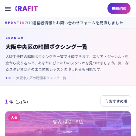
KRAFIT

無料相談
7/30
運営者情報とお問い合わせフォームを見直しました
UPDATES
SEARCH
大阪中央区の暗闇ボクシング一覧
大阪中央区の暗闇ボクシングを一覧で比較できます。エリア・ジャンル・料
金から絞り込んで、あなたにぴったりのスタジオを見つけましょう。気にな
るスタジオはそのまま体験レッスンの申し込みも可能です。
TOP
大阪中央区の暗闇ボクシング一覧

1

おすすめ順
件
（1-1件）
人気