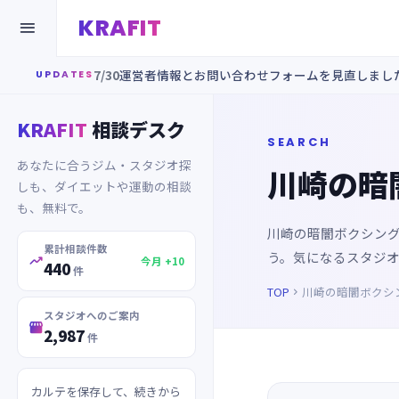
KRAFIT

7/30
運営者情報とお問い合わせフォームを見直しまし
UPDATES
KRAFIT
相談デスク
SEARCH
あなたに合うジム・スタジオ探
川崎の暗
しも、ダイエットや運動の相談
も、無料で。
川崎の暗闇ボクシン
累計相談件数
う。気になるスタジ

今月 +10
440
件
TOP
川崎の暗闇ボクシ

スタジオへのご案内

2,987
件
カルテを保存して、続きから