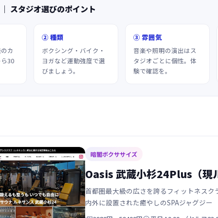
 ｜ スタジオ選びのポイント
② 種類
③ 雰囲気
続のカ
ボクシング・バイク・
音楽や照明の演出はス
ら30
ヨガなど運動強度で選
タジオごとに個性。体
びましょう。
験で確認を。
暗闇ボクササイズ
Oasis 武蔵小杉24Plus
首都圏最大級の広さを誇るフィットネスク
内外に設置された癒やしのSPAジャグジー