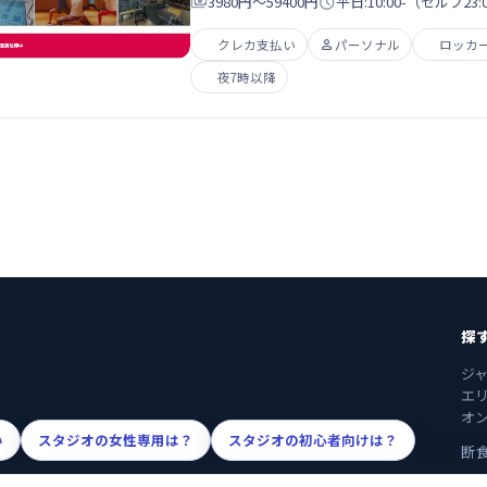

3980円〜59400円

平日:10:00-（セルフ23:0
クレカ支払い

パーソナル
ロッカ
夜7時以降
探
ジ
エ
オ
い
スタジオの女性専用は？
スタジオの初心者向けは？
断