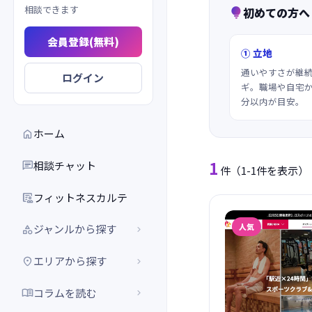
相談できます
初めての方へ

会員登録(無料)
① 立地
通いやすさが継
ログイン
ギ。職場や自宅か
分以内が目安。
ホーム

1
相談チャット

件
（1-1件を表示）
フィットネスカルテ

人気
ジャンルから探す


エリアから探す


コラムを読む

