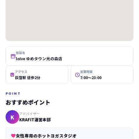
施設名

loIve ゆめタウン光の森店
アクセス
営業時間


荻窪駅 徒歩2分
7:00〜23:00
POINT
おすすめポイント
アドバイザー
K
KRAFIT運営本部
女性専用のホットヨガスタジオ
