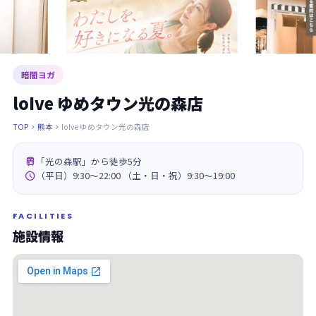
暗闇ヨガ
loIve ゆめタウン光の森店
TOP
熊本
loIve ゆめタウン光の森店



「光の森駅」から徒歩5分

（平日）9:30～22:00 （土・日・祝）9:30～19:00
FACILITIES
施設情報