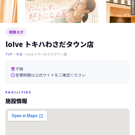
暗闇ヨガ
loIve トキハわさだタウン店
TOP
大分
loIve トキハわさだタウン店



不明

営業時間は公式サイトをご確認ください
FACILITIES
施設情報