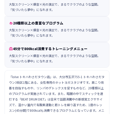
大型スクリーン×爆音×光の演出で、まるでクラブのような空間。
「気づいたら夢中」になれます。
20種類以上の豊富なプログラム

大型スクリーン×爆音×光の演出で、まるでクラブのような空間。
「気づいたら夢中」になれます。
45分で800kcal消費するトレーニングメニュー

大型スクリーン×爆音×光の演出で、まるでクラブのような空間。
「気づいたら夢中」になれます。
「loIve トキハわさだタウン店」は、大分市玉沢755-1 トキハわさだタ
ウン3街区1階にある、女性専用のホットヨガスタジオです。肩こり改
善を目指すものや、リンパのデトックスを促すものなど、20種類以上
のプログラムが実施されています。また、暗闇の中でスティックを連
打する「BEAT DRUM DIET」は全米で話題沸騰中の新感覚エクササイ
ズで、温かい室内で有酸素運動と筋トレを繰り返すため、1度のレッ
スン(45分間)で800kcalも消費できるプログラムとなっています。メニ