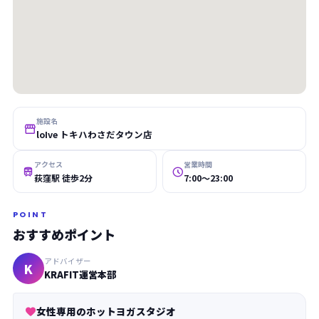
施設名

loIve トキハわさだタウン店
アクセス
営業時間


荻窪駅 徒歩2分
7:00〜23:00
POINT
おすすめポイント
アドバイザー
K
KRAFIT運営本部
女性専用のホットヨガスタジオ
