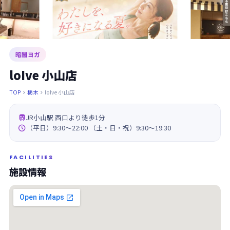
暗闇ヨガ
loIve 小山店
TOP
栃木
loIve 小山店



JR小山駅 西口より徒歩1分

（平日）9:30～22:00 （土・日・祝）9:30～19:30
FACILITIES
施設情報