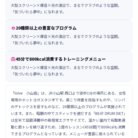
大型スクリーン×爆音×光の演出で、まるでクラブのような空間。
「気づいたら夢中」になれます。
20種類以上の豊富なプログラム

大型スクリーン×爆音×光の演出で、まるでクラブのような空間。
「気づいたら夢中」になれます。
45分で800kcal消費するトレーニングメニュー

大型スクリーン×爆音×光の演出で、まるでクラブのような空間。
「気づいたら夢中」になれます。
「loIve 小山店」は、JR小山駅 西口より徒歩1分の場所にある、女性
専用のホットヨガスタジオです。肩こり改善を目指すものや、リンパ
のデトックスを促すものなど、20種類以上のプログラムが実施されて
います。また、暗闇の中でスティックを連打する「BEAT DRUM DIET」
は全米で話題沸騰中の新感覚エクササイズで、温かい室内で有酸素運
動と筋トレを繰り返すため、1度のレッスン(45分間)で800kcalも消費
できるプログラムとなっています。メニューが豊富に揃えられている