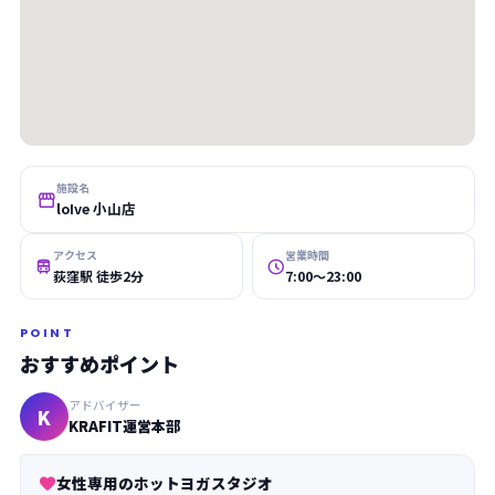
施設名

loIve 小山店
アクセス
営業時間


荻窪駅 徒歩2分
7:00〜23:00
POINT
おすすめポイント
アドバイザー
K
KRAFIT運営本部
女性専用のホットヨガスタジオ
