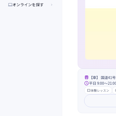
オンラインを探す



【車】 国道4

平日 9:00～21:0

体験レッスン