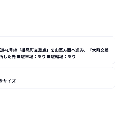
国道41号線「掛尾町交差点」を山室方面へ進み、「大町交差
折した先 ■駐車場：あり ■駐輪場：あり
ササイズ