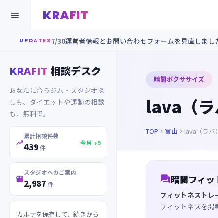
KRAFIT

7/30
運営者情報とお問い合わせフォームを見直しまし
UPDATES
KRAFIT
相談デスク
暗闇ボクササイズ
あなたに合うジム・スタジオ探
lava（
しも、ダイエットや運動の相談
も、無料で。
TOP
富山
lava（ラ


累計相談件数

今月 +9
439
件
スタジオへのご案内

暗闇フィッ

2,987
件
フィットネストレ
フィットネスを掲
カルテを保存して、続きから