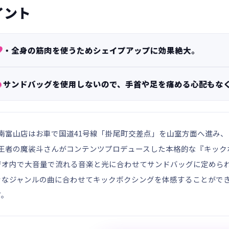
イント

・全身の筋肉を使うためシェイプアップに効果絶大。

サンドバッグを使用しないので、手首や足を痛める心配もな
ラザ南富山店はお車で国道41号線「掛尾町交差点」を山室方面へ進
界王者の魔裟斗さんがコンテンツプロデュースした本格的な『キック
ジオ内で大音量で流れる音楽と光に合わせてサンドバッグに定めら
々なジャンルの曲に合わせてキックボクシングを体感することがで
す。