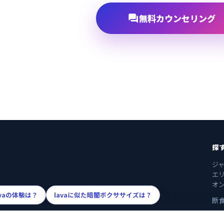

無料カウンセリング
探
ジ
エ
オ
avaの体験は？
lavaに似た暗闇ボクササイズは？
断