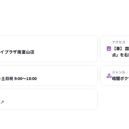
アクセス

【車】 
 マイプラザ南富山店
点」を右
ジャンル

0 土日祝 9:00～18:00
暗闇ボク
 ↗