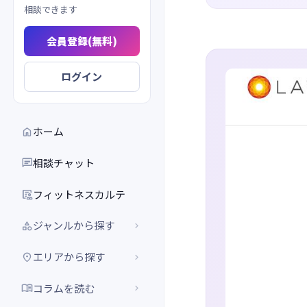
相談できます
会員登録(無料)
ログイン
ホーム

相談チャット

フィットネスカルテ

ジャンルから探す


エリアから探す


コラムを読む

